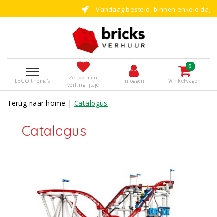
Vandaag besteld, binnen enkele dagen bouwen!
0
Zet op mijn
LEGO thema's
Inloggen
Winkelwagen
verlanglijstje
Terug naar home
|
Catalogus
Catalogus