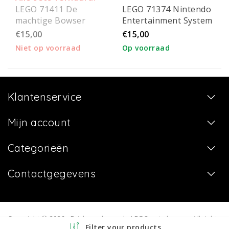
LEGO 71411 De
LEGO 71374 Nintendo
machtige Bowser
Entertainment System
€15,00
€15,00
Niet op voorraad
Op voorraad
Klantenservice
Mijn account
Categorieën
Contactgegevens
Copyright © 2026 - Bricksverhuur.nl - LEGO sets huren - All rights
Filter your products
reserved - Realization
InStijl Media