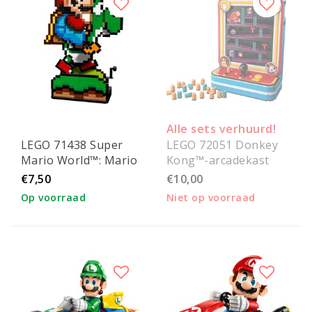
Alle sets verhuurd!
LEGO 71438 Super
LEGO 72051 Donkey
Mario World™: Mario
Kong™-arcadekast
en Yoshi
€7,50
€10,00
Op voorraad
Niet op voorraad