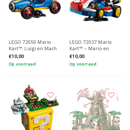
LEGO 72050 Mario
LEGO 72037 Mario
Kart™: Luigi en Mach
Kart™ – Mario en
8
standaardkart
€10,00
€10,00
Op voorraad
Op voorraad