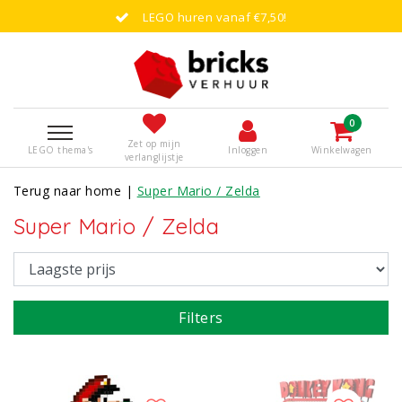
LEGO huren vanaf €7,50!
0
Zet op mijn
LEGO thema's
Inloggen
Winkelwagen
verlanglijstje
Terug naar home
|
Super Mario / Zelda
Super Mario / Zelda
Filters