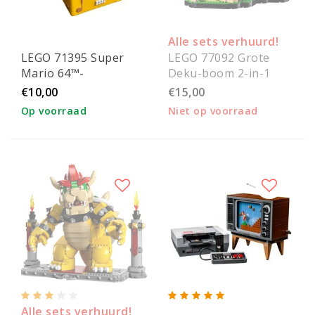
Alle sets verhuurd!
LEGO 71395 Super
LEGO 77092 Grote
Mario 64™-
Deku-boom 2-in-1
vraagtekenblok
€10,00
€15,00
Op voorraad
Niet op voorraad
Alle sets verhuurd!