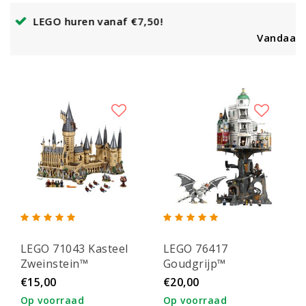
0!
Vandaag besteld, binnen enkele dage
LEGO 71043 Kasteel
LEGO 76417
Zweinstein™
Goudgrijp™
Tovenaarsbank –
€15,00
€20,00
Verzameleditie
Op voorraad
Op voorraad