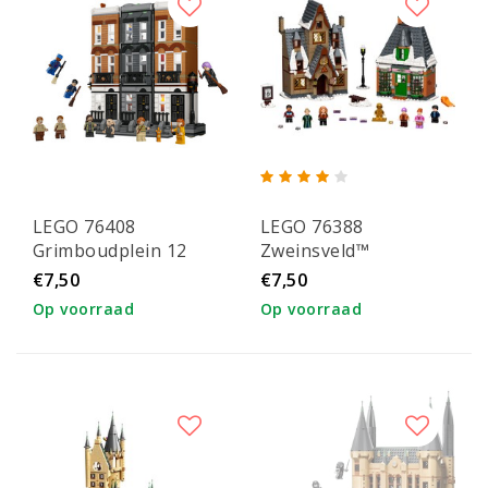
LEGO 76408
LEGO 76388
Grimboudplein 12
Zweinsveld™
Dorpsbezoek
€7,50
€7,50
Op voorraad
Op voorraad