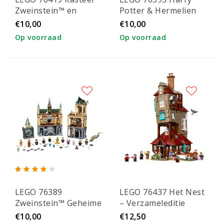
Zweinstein™ en
Potter & Hermelien
terrein
Griffel
€10,00
€10,00
Op voorraad
Op voorraad
LEGO 76389
LEGO 76437 Het Nest
Zweinstein™ Geheime
– Verzameleditie
Kamer
€10,00
€12,50