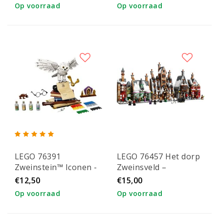
Op voorraad
Op voorraad
LEGO 76391
LEGO 76457 Het dorp
Zweinstein™ Iconen -
Zweinsveld –
verzamelobjecten
Verzameleditie
€12,50
€15,00
Op voorraad
Op voorraad