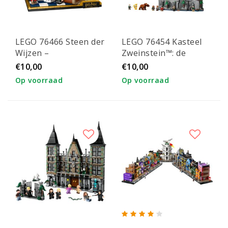
LEGO 76466 Steen der
LEGO 76454 Kasteel
Wijzen –
Zweinstein™: de
Verzameleditie
Hoofdtoren
€10,00
€10,00
Op voorraad
Op voorraad