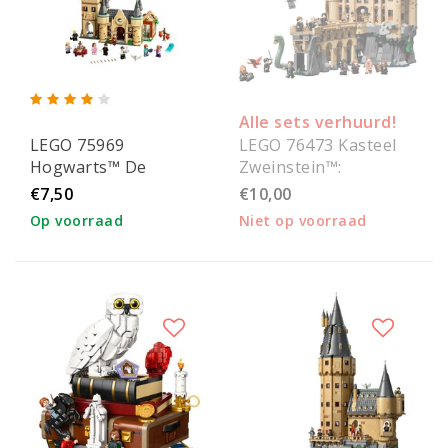
Alle sets verhuurd!
LEGO 75969
LEGO 76473 Kasteel
Hogwarts™ De
Zweinstein™:
Astronomietoren
Oostvleugel
€7,50
€10,00
Op voorraad
Niet op voorraad