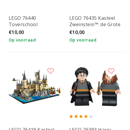
LEGO 76440
LEGO 76435 Kasteel
Toverschool
Zweinstein™: de Grote
Toernooi: de
Zaal
€10,00
€10,00
aankomst
Op voorraad
Op voorraad
LEGO 76419 Kasteel
LEGO 76393 Harry