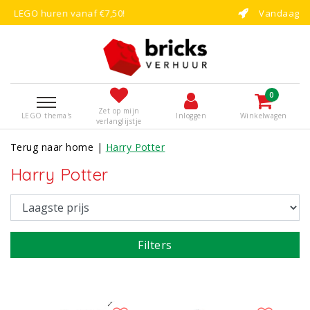
Vandaag besteld, binnen enkele dagen b
0
Zet op mijn
LEGO thema's
Inloggen
Winkelwagen
verlanglijstje
Terug naar home
|
Harry Potter
Harry Potter
Filters