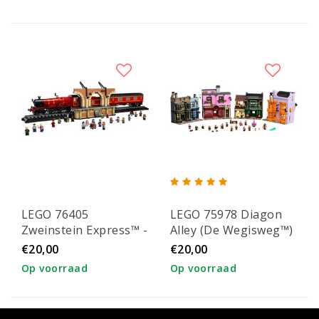
LEGO 76405
LEGO 75978 Diagon
Zweinstein Express™ -
Alley (De Wegisweg™)
Verzameleditie
€20,00
€20,00
Op voorraad
Op voorraad