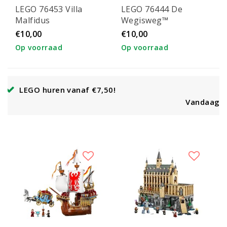
LEGO 76453 Villa
LEGO 76444 De
Malfidus
Wegisweg™
tovenaarswinkels
€10,00
€10,00
Op voorraad
Op voorraad
!
Vandaag besteld, binnen enkele dagen