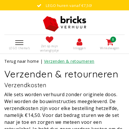
LEGO huren vanaf €7,50!
0
Zet op mijn
LEGO thema's
Inloggen
Winkelwagen
verlanglijstje
Terug naar home
|
Verzenden & retourneren
Verzenden & retourneren
Verzendkosten
Alle sets worden verhuurd zonder originele doos.
Wel worden de bouwinstructies meegeleverd. De
verzendkosten zijn voor elke bestelling hetzelfde,
namelijk €14,50. Voor dat bedrag sturen we de set
naar je toe en zorgen we meteen voor een