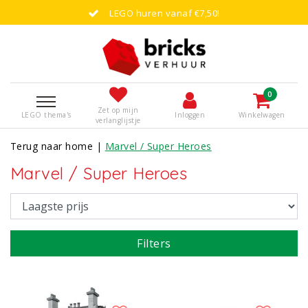
LEGO huren vanaf €7,50!
0
Zet op mijn
LEGO thema's
Inloggen
Winkelwagen
verlanglijstje
Terug naar home
|
Marvel / Super Heroes
Marvel / Super Heroes
Filters