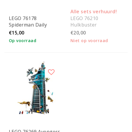
Alle sets verhuurd!
LEGO 76178
LEGO 76210
Spiderman Daily
Hulkbuster
Bugle
€15,00
€20,00
Op voorraad
Niet op voorraad
LEGO 76269 Avengers