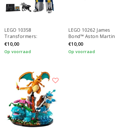
LEGO 10358
LEGO 10262 James
Transformers:
Bond™ Aston Martin
Soundwave
DB5
€10,00
€10,00
Op voorraad
Op voorraad