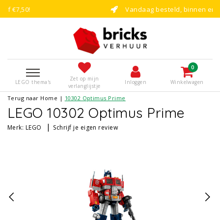
Vandaag besteld, binnen enkele dagen bouwe
0
Zet op mijn
LEGO thema's
Inloggen
Winkelwagen
verlanglijstje
Terug naar Home
|
10302 Optimus Prime
LEGO 10302 Optimus Prime
|
Merk:
LEGO
Schrijf je eigen review