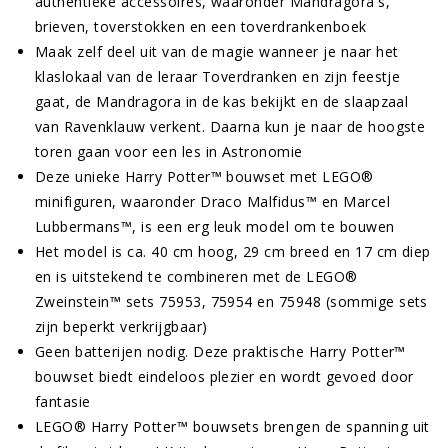
authentieke accessoires, waaronder Mandragora's,
brieven, toverstokken en een toverdrankenboek
Maak zelf deel uit van de magie wanneer je naar het
klaslokaal van de leraar Toverdranken en zijn feestje
gaat, de Mandragora in de kas bekijkt en de slaapzaal
van Ravenklauw verkent. Daarna kun je naar de hoogste
toren gaan voor een les in Astronomie
Deze unieke Harry Potter™ bouwset met LEGO®
minifiguren, waaronder Draco Malfidus™ en Marcel
Lubbermans™, is een erg leuk model om te bouwen
Het model is ca. 40 cm hoog, 29 cm breed en 17 cm diep
en is uitstekend te combineren met de LEGO®
Zweinstein™ sets 75953, 75954 en 75948 (sommige sets
zijn beperkt verkrijgbaar)
Geen batterijen nodig. Deze praktische Harry Potter™
bouwset biedt eindeloos plezier en wordt gevoed door
fantasie
LEGO® Harry Potter™ bouwsets brengen de spanning uit