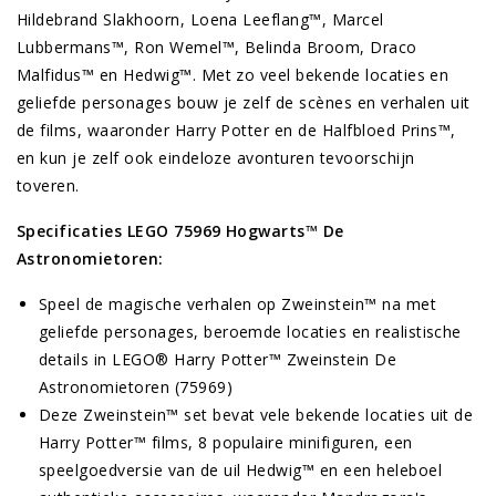
Hildebrand Slakhoorn, Loena Leeflang™, Marcel
Lubbermans™, Ron Wemel™, Belinda Broom, Draco
Malfidus™ en Hedwig™. Met zo veel bekende locaties en
geliefde personages bouw je zelf de scènes en verhalen uit
de films, waaronder Harry Potter en de Halfbloed Prins™,
en kun je zelf ook eindeloze avonturen tevoorschijn
toveren.
Specificaties LEGO 75969 Hogwarts™ De
Astronomietoren:
Speel de magische verhalen op Zweinstein™ na met
geliefde personages, beroemde locaties en realistische
details in LEGO® Harry Potter™ Zweinstein De
Astronomietoren (75969)
Deze Zweinstein™ set bevat vele bekende locaties uit de
Harry Potter™ films, 8 populaire minifiguren, een
speelgoedversie van de uil Hedwig™ en een heleboel