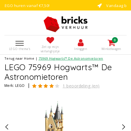
!
Vandaag besteld, binnen enkele dag
0
Zet op mijn
LEGO thema's
Inloggen
Winkelwagen
verlanglijstje
Terug naar Home
|
75969 Hogwarts™ De Astronomietoren
LEGO 75969 Hogwarts™ De
Astronomietoren
|
Merk:
LEGO
1 beoordeling (en)