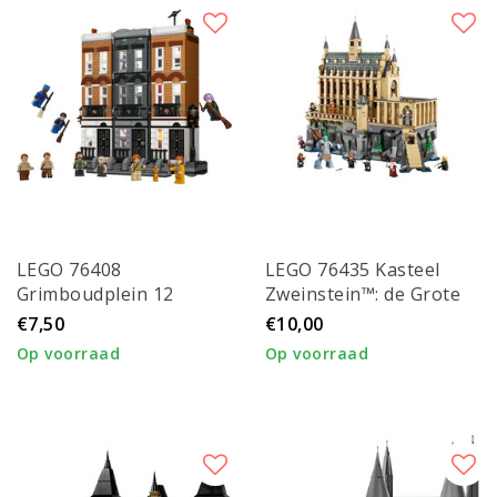
LEGO 76408
LEGO 76435 Kasteel
Grimboudplein 12
Zweinstein™: de Grote
Zaal
€7,50
€10,00
Op voorraad
Op voorraad