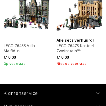
Alle sets verhuurd!
LEGO 76453 Villa
LEGO 76473 Kasteel
Malfidus
Zweinstein™:
Oostvleugel
€10,00
€10,00
Op voorraad
Niet op voorraad
Klantenservice