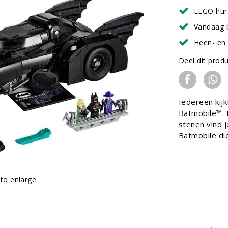
LEGO hur
Vandaag 
Heen- en 
Deel dit prod
Iedereen kij
Batmobile™. 
stenen vind 
Batmobile die
 to enlarge