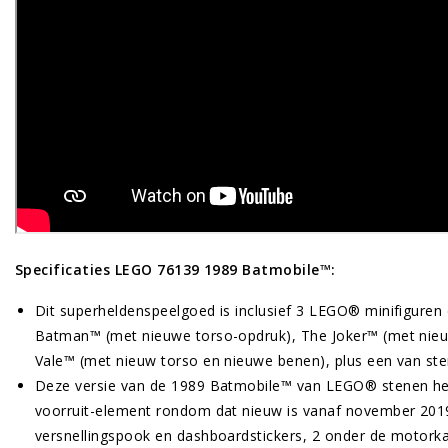
Specificaties LEGO 76139 1989 Batmobile™:
Dit superheldenspeelgoed is inclusief 3 LEGO® minifiguren
Batman™ (met nieuwe torso-opdruk), The Joker™ (met nieuw
Vale™ (met nieuw torso en nieuwe benen), plus een van st
Deze versie van de 1989 Batmobile™ van LEGO® stenen hee
voorruit-element rondom dat nieuw is vanaf november 2019,
versnellingspook en dashboardstickers, 2 onder de motor