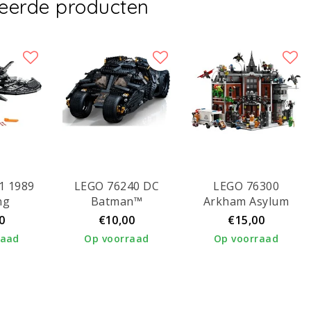
teerde producten
1 1989
LEGO 76240 DC
LEGO 76300
ng
Batman™
Arkham Asylum
Batmobile™
0
€10,00
€15,00
Tumbler
raad
Op voorraad
Op voorraad