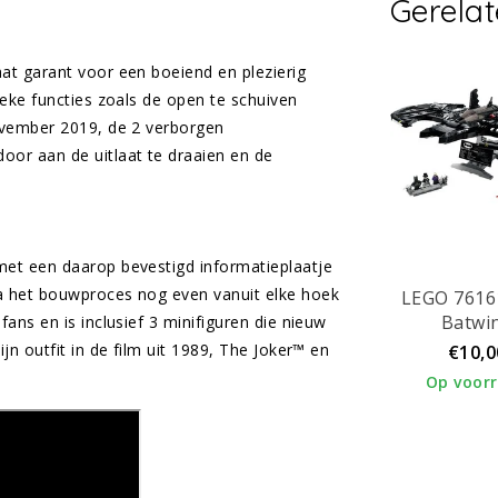
Gerela
at garant voor een boeiend en plezierig
eke functies zoals de open te schuiven
ovember 2019, de 2 verborgen
or aan de uitlaat te draaien en de
et een daarop bevestigd informatieplaatje
a het bouwproces nog even vanuit elke hoek
LEGO 7616
Batwi
ans en is inclusief 3 minifiguren die nieuw
n outfit in de film uit 1989, The Joker™ en
€10,0
Op voor