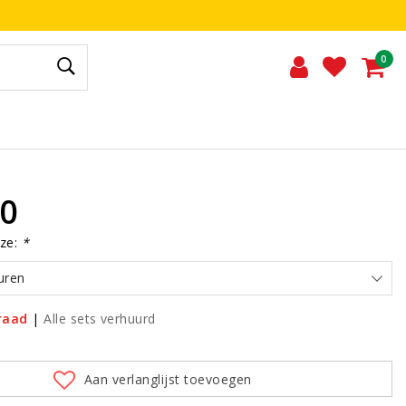
0
00
ze:
*
uren
raad
|
Alle sets verhuurd
Aan verlanglijst toevoegen