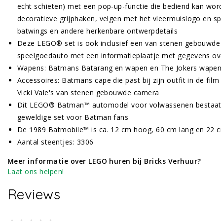
echt schieten) met een pop-up-functie die bediend kan word
decoratieve grijphaken, velgen met het vleermuislogo en s
batwings en andere herkenbare ontwerpdetails
Deze LEGO® set is ook inclusief een van stenen gebouwde
speelgoedauto met een informatieplaatje met gegevens o
Wapens: Batmans Batarang en wapen en The Jokers wape
Accessoires: Batmans cape die past bij zijn outfit in de fi
Vicki Vale's van stenen gebouwde camera
Dit LEGO® Batman™ automodel voor volwassenen bestaat u
geweldige set voor Batman fans
De 1989 Batmobile™ is ca. 12 cm hoog, 60 cm lang en 22 
Aantal steentjes: 3306
Meer informatie over LEGO huren bij Bricks Verhuur?
Laat ons helpen!
Reviews