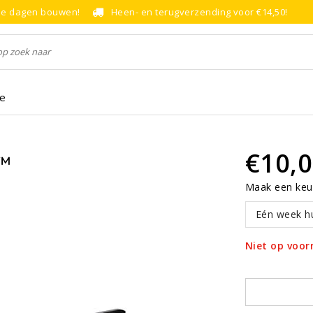
le dagen bouwen!
Heen- en terugverzending voor €14,50!
ce
€10,
™
Maak een keu
Eén week h
Niet op voor