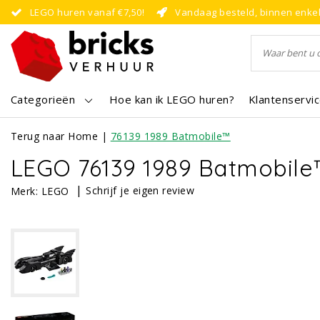
LEGO huren vanaf €7,50!
Vandaag besteld, binnen enke
Categorieën
Hoe kan ik LEGO huren?
Klantenservi
Terug naar Home
|
76139 1989 Batmobile™
LEGO 76139 1989 Batmobile
|
Schrijf je eigen review
Merk:
LEGO