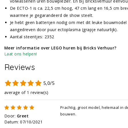
volwassenen uren bouwplezier. En bij Bricksverhuur eenvou
De ECTO-1 is ca. 22,5 cm hoog, 47 cm lang en 16,5 cm bree
waarmee je gegarandeerd de show steelt.
Je hebt geen batterijen nodig om met dit leuke bouwmodel 
aangedreven door puur ectoplasma (grapje natuurlijk).
Aantal steentjes: 2352
Meer informatie over LEGO huren bij Bricks Verhuur?
Laat ons helpen!
Reviews
5,0/5
average of 1 review(s)
Prachtig, groot model, helemaal in d
bouwen.
Door
:
Greet
Datum
:
07/10/2021