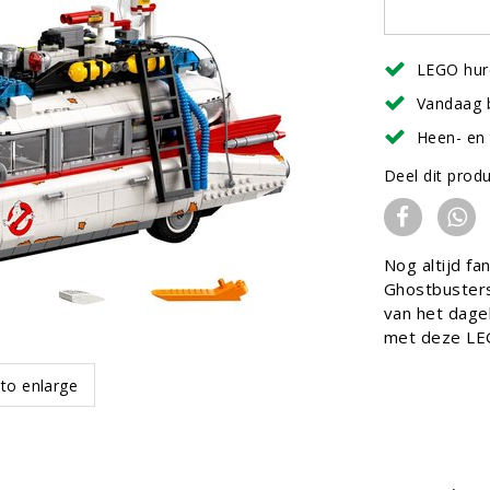
LEGO hur
Vandaag 
Heen- en 
Deel dit prod
Nog altijd f
Ghostbusters
van het dagel
met deze LEG
 to enlarge