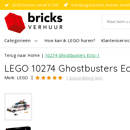
LEGO huren vanaf €7,50!
Vandaag besteld, binnen enke
Categorieën
Hoe kan ik LEGO huren?
Klantenservi
Terug naar Home
|
10274 Ghostbusters Ecto-1
LEGO 10274 Ghostbusters Ec
|
Merk:
LEGO
1 beoordeling (en)