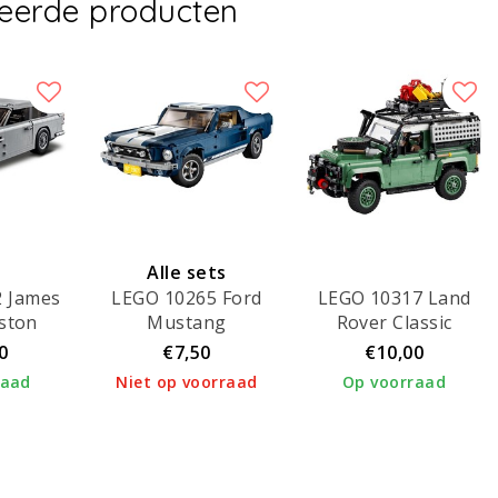
teerde producten
Alle sets
 James
LEGO 10265 Ford
LEGO 10317 Land
verhuurd!
ston
Mustang
Rover Classic
DB5
Defender 90
0
€7,50
€10,00
raad
Niet op voorraad
Op voorraad