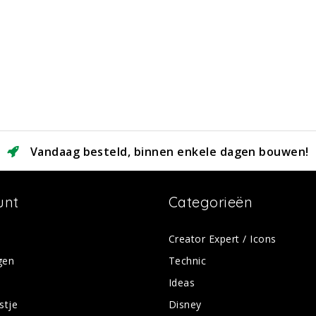
Vandaag besteld, binnen enkele dagen bouwen!
unt
Categorieën
Creator Expert / Icons
gen
Technic
Ideas
stje
Disney