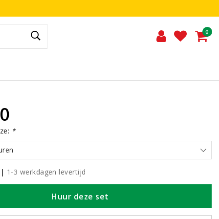
0
00
ze:
*
uren
|
1-3 werkdagen levertijd
Huur deze set