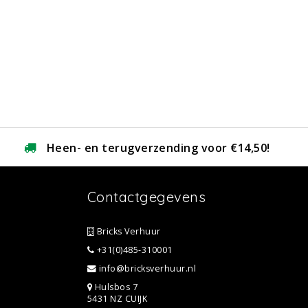
Heen- en terugverzending voor €14,50!
Contactgegevens
Bricks Verhuur
+31(0)485-310001
info@bricksverhuur.nl
Hulsbos 7
5431 NZ CUIJK