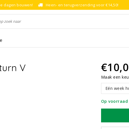
le dagen bouwen!
Heen- en terugverzending voor €14,50!
ce
€10,
turn V
Maak een keu
Eén week h
Op voorraad