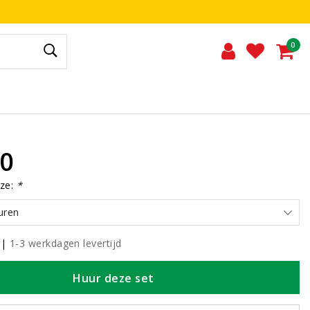
0
00
ze:
*
uren
|
1-3 werkdagen levertijd
Huur deze set