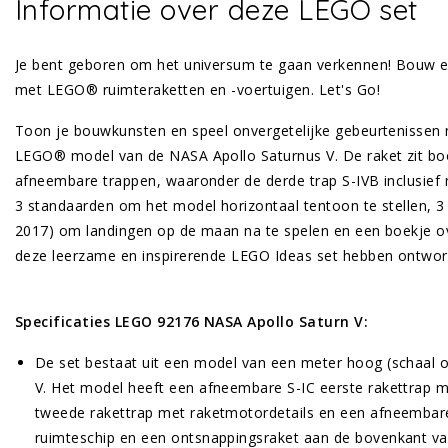
Informatie over deze LEGO set
Je bent geboren om het universum te gaan verkennen! Bouw en
met LEGO® ruimteraketten en -voertuigen. Let's Go!
Toon je bouwkunsten en speel onvergetelijke gebeurtenissen
LEGO® model van de NASA Apollo Saturnus V. De raket zit boo
afneembare trappen, waaronder de derde trap S-IVB inclusief
3 standaarden om het model horizontaal tentoon te stellen, 3 
2017) om landingen op de maan na te spelen en een boekje o
deze leerzame en inspirerende LEGO Ideas set hebben ontwor
Specificaties LEGO 92176 NASA Apollo Saturn V:
De set bestaat uit een model van een meter hoog (schaal 
V. Het model heeft een afneembare S-IC eerste rakettrap 
tweede rakettrap met raketmotordetails en een afneembare
ruimteschip en een ontsnappingsraket aan de bovenkant va