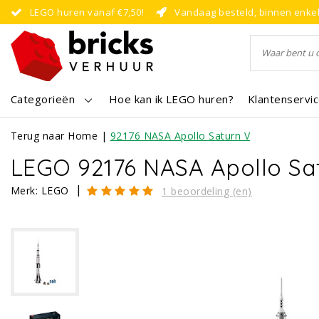
LEGO huren vanaf €7,50!
Vandaag besteld, binnen enke
Categorieën
Hoe kan ik LEGO huren?
Klantenservi
Terug naar Home
|
92176 NASA Apollo Saturn V
LEGO 92176 NASA Apollo Sa
|
Merk:
LEGO
1 beoordeling (en)