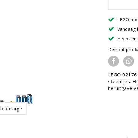
LEGO hur
Vandaag 
Heen- en 
Deel dit prod
LEGO 92176 N
steentjes. H
heruitgave v
 to enlarge