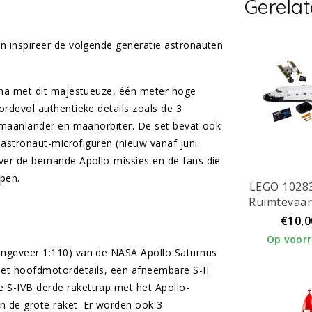
Gerela
 inspireer de volgende generatie astronauten
 na met dit majestueuze, één meter hoge
rdevol authentieke details zoals de 3
 maanlander en maanorbiter. De set bevat ook
astronaut-microfiguren (nieuw vanaf juni
ver de bemande Apollo-missies en de fans die
pen.
LEGO 1028
Ruimtevaar
€10,0
Op voor
ongeveer 1:110) van de NASA Apollo Saturnus
met hoofdmotordetails, een afneembare S-II
 S-IVB derde rakettrap met het Apollo-
n de grote raket. Er worden ook 3