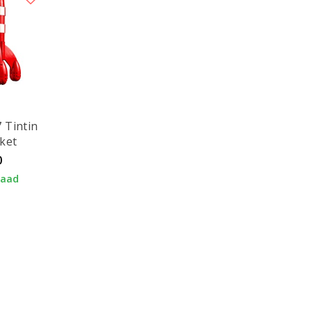
 Tintin
ket
0
raad