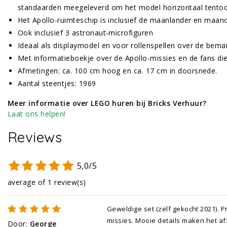
standaarden meegeleverd om het model horizontaal tentoon
Het Apollo-ruimteschip is inclusief de maanlander en maano
Ook inclusief 3 astronaut-microfiguren
Ideaal als displaymodel en voor rollenspellen over de bem
Met informatieboekje over de Apollo-missies en de fans d
Afmetingen: ca. 100 cm hoog en ca. 17 cm in doorsnede.
Aantal steentjes: 1969
Meer informatie over LEGO huren bij Bricks Verhuur?
Laat ons helpen!
Reviews
5,0/5
average of 1 review(s)
Geweldige set (zelf gekocht 2021). 
missies. Mooie details maken het a
Door
:
George