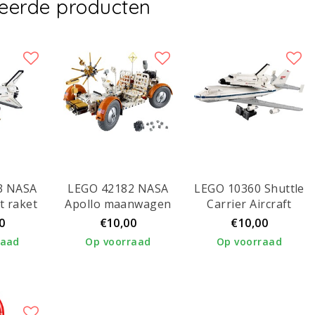
teerde producten
3 NASA
LEGO 42182 NASA
LEGO 10360 Shuttle
t raket
Apollo maanwagen
Carrier Aircraft
– LRV
0
€10,00
€10,00
raad
Op voorraad
Op voorraad