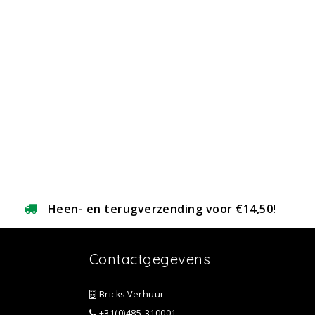
Heen- en terugverzending voor €14,50!
Contactgegevens
Bricks Verhuur
+31(0)485-310001