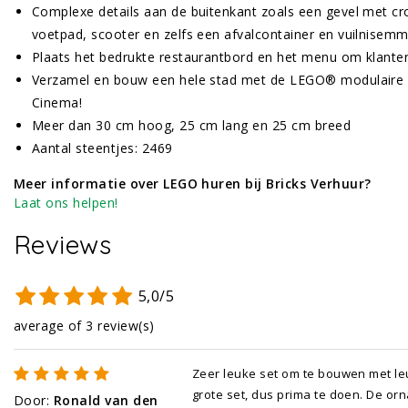
Complexe details aan de buitenkant zoals een gevel met cr
voetpad, scooter en zelfs een afvalcontainer en vuilnisem
Plaats het bedrukte restaurantbord en het menu om klanten
Verzamel en bouw een hele stad met de LEGO® modulaire 
Cinema!
Meer dan 30 cm hoog, 25 cm lang en 25 cm breed
Aantal steentjes: 2469
Meer informatie over LEGO huren bij Bricks Verhuur?
Laat ons helpen!
Reviews
5,0/5
average of 3 review(s)
Zeer leuke set om te bouwen met leu
grote set, dus prima te doen. De o
Door
:
Ronald van den