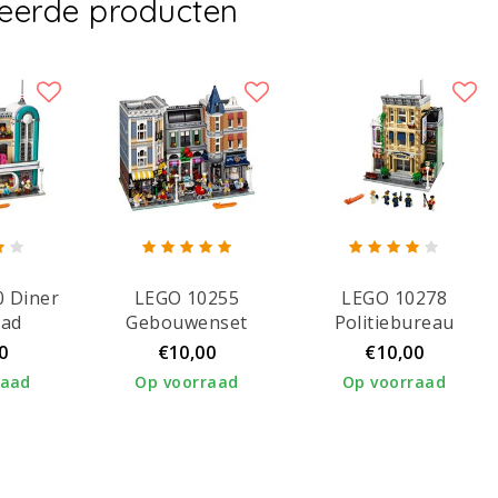
teerde producten
 Diner
LEGO 10255
LEGO 10278
tad
Gebouwenset
Politiebureau
0
€10,00
€10,00
raad
Op voorraad
Op voorraad