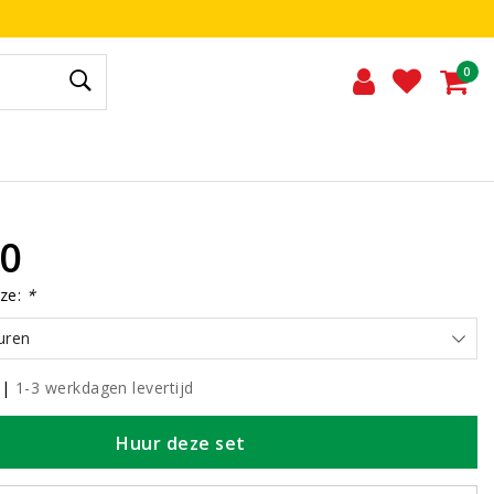
0
00
ze:
*
uren
|
1-3 werkdagen levertijd
Huur deze set