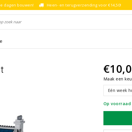
le dagen bouwen!
Heen- en terugverzending voor €14,50!
ce
€10,
t
Maak een keu
Eén week h
Op voorraad