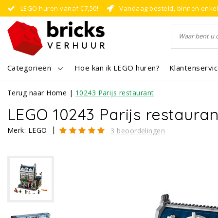
LEGO huren vanaf €7,50!
Vandaag besteld, binnen enke
Categorieën
Hoe kan ik LEGO huren?
Klantenservi
Terug naar Home
|
10243 Parijs restaurant
LEGO 10243 Parijs restauran
|
Merk:
LEGO
3 beoordelingen