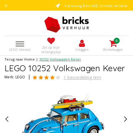
Vandaag besteld, binnen enkele dagen bouwen!
0
Zet op mijn
LEGO thema's
Inloggen
Winkelwagen
verlanglijstje
Terug naar Home
|
10252 Volkswagen Kever
LEGO 10252 Volkswagen Kever
|
Merk:
LEGO
1 beoordeling (en)