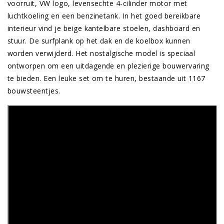
voorruit, VW logo, levensechte 4-cilinder motor met
luchtkoeling en een benzinetank. In het goed bereikbare
interieur vind je beige kantelbare stoelen, dashboard en
stuur. De surfplank op het dak en de koelbox kunnen
worden verwijderd. Het nostalgische model is speciaal
ontworpen om een uitdagende en plezierige bouwervaring
te bieden. Een leuke set om te huren, bestaande uit 1167
bouwsteentjes.