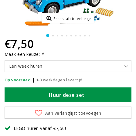
Press tab to enlarge
€7,50
Maak een keuze:
*
Eén week huren
|
Op voorraad
1-3 werkdagen levertijd
Huur deze set
Aan verlanglijst toevoegen
LEGO huren vanaf €7,50!