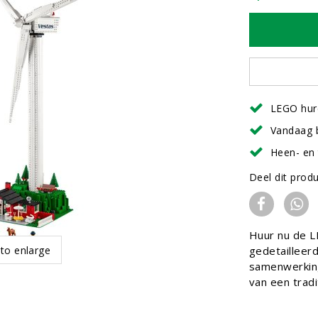
LEGO hur
Vandaag 
Heen- en 
Deel dit prod
Huur nu de L
 to enlarge
gedetailleer
samenwerking
van een tradi