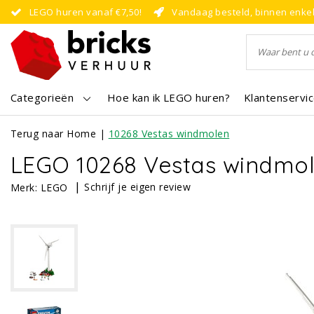
LEGO huren vanaf €7,50!
Vandaag besteld, binnen enke
Categorieën
Hoe kan ik LEGO huren?
Klantenservi
Terug naar Home
|
10268 Vestas windmolen
LEGO 10268 Vestas windmo
|
Schrijf je eigen review
Merk:
LEGO