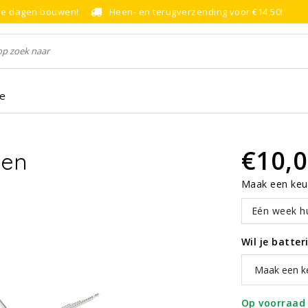
le dagen bouwen!
Heen- en terugverzending voor €14,50!
ce
€10,
len
Maak een keu
Eén week h
Wil je batte
Op voorraad