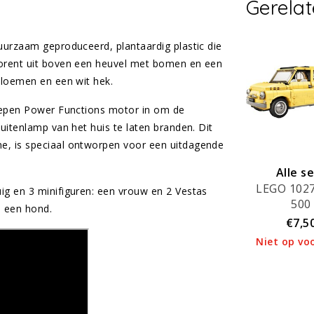
Gerela
uurzaam geproduceerd, plantaardig plastic die
torent uit boven een heuvel met bomen en een
bloemen en een wit hek.
grepen Power Functions motor in om de
uitenlamp van het huis te laten branden. Dit
e, is speciaal ontworpen voor een uitdagende
Alle s
LEGO 1027
verhuu
ig en 3 minifiguren: een vrouw en 2 Vestas
500
n een hond.
€7,5
Niet op vo