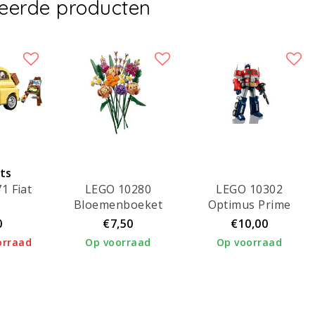
teerde producten
ets
1 Fiat
LEGO 10280
LEGO 10302
rd!
Bloemenboeket
Optimus Prime
0
€7,50
€10,00
orraad
Op voorraad
Op voorraad