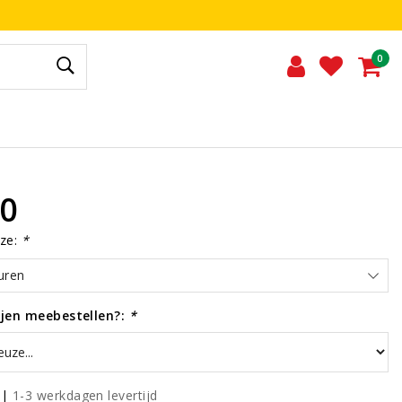
0
00
ze:
*
uren
rijen meebestellen?:
*
|
1-3 werkdagen levertijd