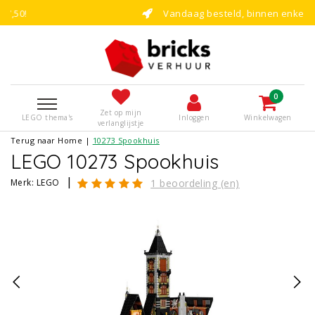
Vandaag besteld, binnen enkele dagen bouwen
0
Zet op mijn
LEGO thema's
Inloggen
Winkelwagen
verlanglijstje
Terug naar Home
|
10273 Spookhuis
LEGO 10273 Spookhuis
|
Merk:
LEGO
1 beoordeling (en)