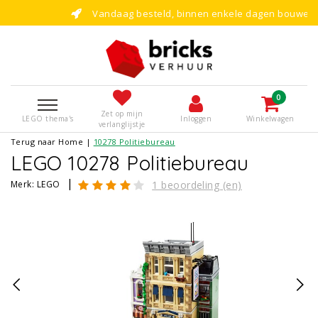
Vandaag besteld, binnen enkele dagen bouwen!
0
Zet op mijn
LEGO thema's
Inloggen
Winkelwagen
verlanglijstje
Terug naar Home
|
10278 Politiebureau
LEGO 10278 Politiebureau
|
Merk:
LEGO
1 beoordeling (en)