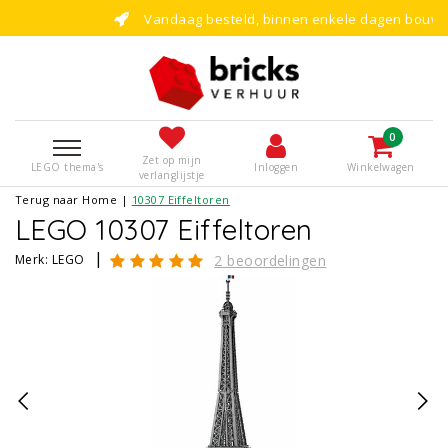
Vandaag besteld, binnen enkele dagen bouwen!
0
Zet op mijn
LEGO thema's
Inloggen
Winkelwagen
verlanglijstje
Terug naar Home
|
10307 Eiffeltoren
LEGO 10307 Eiffeltoren
|
Merk:
LEGO
2 beoordelingen