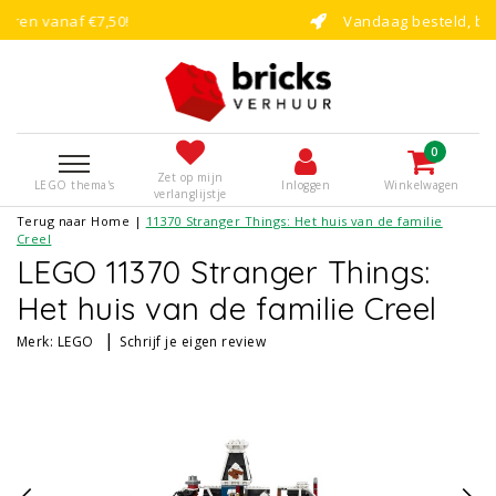
Vandaag besteld, binnen enkele dagen b
0
Zet op mijn
LEGO thema's
Inloggen
Winkelwagen
verlanglijstje
Terug naar Home
|
11370 Stranger Things: Het huis van de familie
Creel
LEGO 11370 Stranger Things:
Het huis van de familie Creel
|
Merk:
LEGO
Schrijf je eigen review