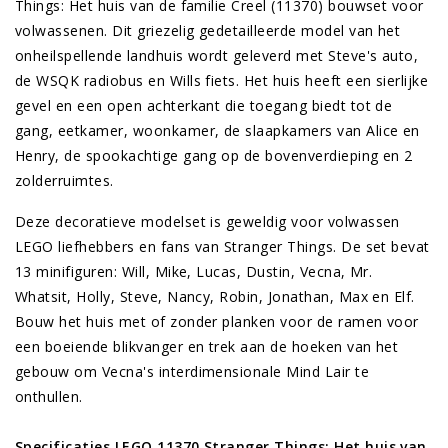
Things: Het huis van de familie Creel (11370) bouwset voor
volwassenen. Dit griezelig gedetailleerde model van het
onheilspellende landhuis wordt geleverd met Steve's auto,
de WSQK radiobus en Wills fiets. Het huis heeft een sierlijke
gevel en een open achterkant die toegang biedt tot de
gang, eetkamer, woonkamer, de slaapkamers van Alice en
Henry, de spookachtige gang op de bovenverdieping en 2
zolderruimtes.
Deze decoratieve modelset is geweldig voor volwassen
LEGO liefhebbers en fans van Stranger Things. De set bevat
13 minifiguren: Will, Mike, Lucas, Dustin, Vecna, Mr.
Whatsit, Holly, Steve, Nancy, Robin, Jonathan, Max en Elf.
Bouw het huis met of zonder planken voor de ramen voor
een boeiende blikvanger en trek aan de hoeken van het
gebouw om Vecna's interdimensionale Mind Lair te
onthullen.
Specificaties LEGO 11370 Stranger Things: Het huis van