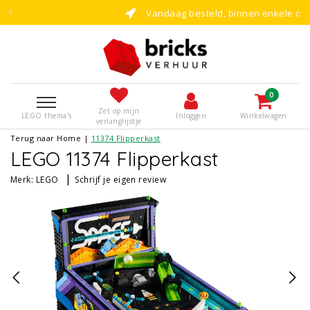
Vandaag besteld, binnen enkele dagen bouwen!
0
Zet op mijn
LEGO thema's
Inloggen
Winkelwagen
verlanglijstje
Terug naar Home
|
11374 Flipperkast
LEGO 11374 Flipperkast
|
Merk:
LEGO
Schrijf je eigen review