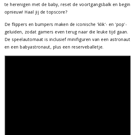
te herenigen met de baby, reset de voortgangsbalk en begin
opnieuw! Haal jij de topscore?
De flippers en bumpers maken de iconische 'klik'- en 'pop'-
geluiden, zodat gamers even terug naar die leuke tijd gaan.
De speelautomaat is inclusief minifiguren van een astronaut
en een babyastronaut, plus een reserveballetje.