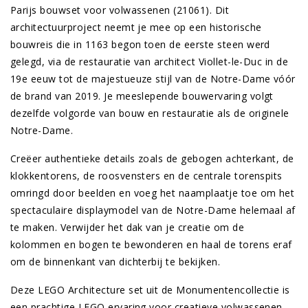
Parijs bouwset voor volwassenen (21061). Dit
architectuurproject neemt je mee op een historische
bouwreis die in 1163 begon toen de eerste steen werd
gelegd, via de restauratie van architect Viollet-le-Duc in de
19e eeuw tot de majestueuze stijl van de Notre-Dame vóór
de brand van 2019. Je meeslepende bouwervaring volgt
dezelfde volgorde van bouw en restauratie als de originele
Notre-Dame.
Creëer authentieke details zoals de gebogen achterkant, de
klokkentorens, de roosvensters en de centrale torenspits
omringd door beelden en voeg het naamplaatje toe om het
spectaculaire displaymodel van de Notre-Dame helemaal af
te maken. Verwijder het dak van je creatie om de
kolommen en bogen te bewonderen en haal de torens eraf
om de binnenkant van dichterbij te bekijken.
Deze LEGO Architecture set uit de Monumentencollectie is
een prachtige LEGO ervaring voor creatieve volwassenen