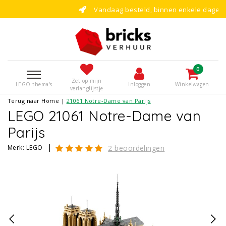
Vandaag besteld, binnen enkele dagen bouwen!
0
Zet op mijn
LEGO thema's
Inloggen
Winkelwagen
verlanglijstje
Terug naar Home
|
21061 Notre-Dame van Parijs
LEGO 21061 Notre-Dame van
Parijs
|
Merk:
LEGO
2 beoordelingen