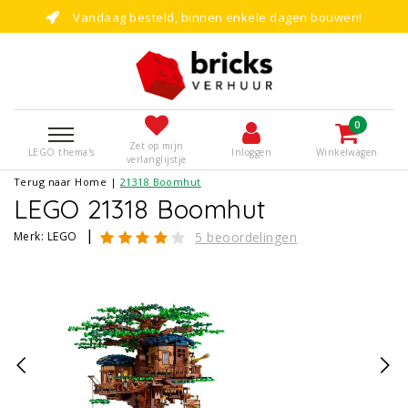
Vandaag besteld, binnen enkele dagen bouwen!
0
Zet op mijn
LEGO thema's
Inloggen
Winkelwagen
verlanglijstje
Terug naar Home
|
21318 Boomhut
LEGO 21318 Boomhut
|
Merk:
LEGO
5 beoordelingen