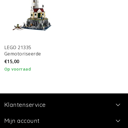
LEGO 21335
Gemotoriseerde
vuurtoren
€15,00
Op voorraad
Klantenservice
Mijn account