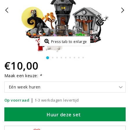
Press tab to enlarge
€10,00
Maak een keuze:
*
Eén week huren
|
Op voorraad
1-3 werkdagen levertijd
Huur deze set