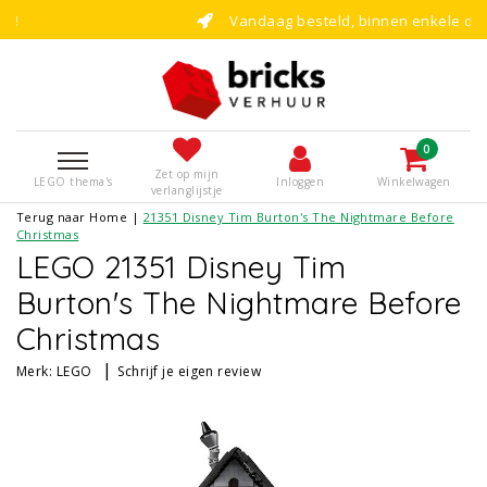
Vandaag besteld, binnen enkele dagen bouwen!
0
Zet op mijn
LEGO thema's
Inloggen
Winkelwagen
verlanglijstje
Terug naar Home
|
21351 Disney Tim Burton's The Nightmare Before
Christmas
LEGO 21351 Disney Tim
Burton's The Nightmare Before
Christmas
|
Merk:
LEGO
Schrijf je eigen review