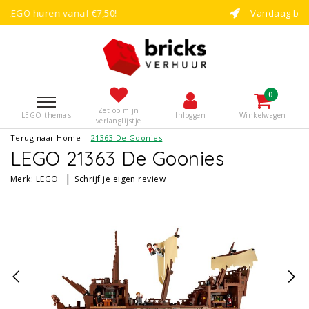
!
Vandaag besteld, binnen enkele dag
0
Zet op mijn
LEGO thema's
Inloggen
Winkelwagen
verlanglijstje
Terug naar Home
|
21363 De Goonies
LEGO 21363 De Goonies
|
Merk:
LEGO
Schrijf je eigen review