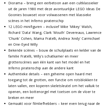
Diorama – breng een eerbetoon aan een cultklassieker
uit de jaren 1980 met deze avontuurlijke LEGO Ideas De
Goonies bouwset voor volwassenen met klassieke
scènes in het Inferno piratenschip
12 LEGO minifiguren – inclusief Mike 'Mikey' Walsh,
Richard 'Data' Wang, Clark 'Mouth' Devereaux, Lawrence
'Chunk' Cohen, Mama Fratelli, Andrea 'Andy' Carmichael
en One-Eyed Willy
Bekende scènes – bouw de schuilplaats en kelder van de
familie Fratelli, Willy's schatkamer en meer
grottenscènes aan één kant van het model en het
Inferno piratenschip aan de andere kant
Authentieke details – een geheime open haard met
toegang tot de grotten, een functie om rotsblokken te
laten vallen, een koperen skeletsleutel om het valluik te
openen, een bottenorgel met toetsen om de vloer te
breken en meer
Gemaakt voor filmliefhebbers – keer even terug naar de