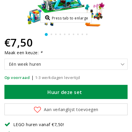
Press tab to enlarge
€7,50
Maak een keuze:
*
Eén week huren
|
Op voorraad
1-3 werkdagen levertijd
Huur deze set
Aan verlanglijst toevoegen
LEGO huren vanaf €7,50!