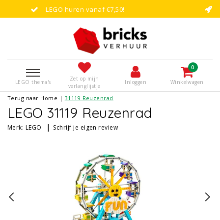
af €7,50!
Vandaag besteld, binnen en
0
Zet op mijn
LEGO thema's
Inloggen
Winkelwagen
verlanglijstje
Terug naar Home
|
31119 Reuzenrad
LEGO 31119 Reuzenrad
|
Merk:
LEGO
Schrijf je eigen review