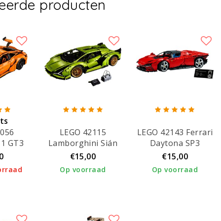
teerde producten
ets
2056
LEGO 42115
LEGO 42143 Ferrari
rd!
11 GT3
Lamborghini Sián
Daytona SP3
FKP 37
0
€15,00
€15,00
orraad
Op voorraad
Op voorraad