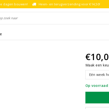
le dagen bouwen!
Heen- en terugverzending voor €14,50!
ce
€10,
Maak een keu
Eén week h
Op voorraad