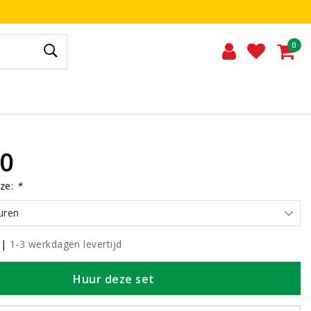
0
00
ze:
*
uren
|
1-3 werkdagen levertijd
Huur deze set