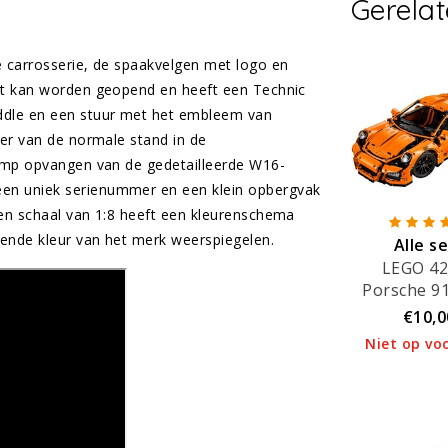
Gerela
e carrosserie, de spaakvelgen met logo en
pit kan worden geopend en heeft een Technic
addle en een stuur met het embleem van
ler van de normale stand in de
limp opvangen van de gedetailleerde W16-
en uniek serienummer en een klein opbergvak
een schaal van 1:8 heeft een kleurenschema
ende kleur van het merk weerspiegelen.
Alle s
LEGO 4
verhuu
Porsche 9
RS
€10,0
Niet op vo