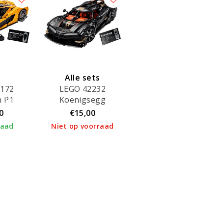
Alle sets
2172
LEGO 42232
verhuurd!
n P1
Koenigsegg
Sadair's Spear
0
€15,00
megacar
raad
Niet op voorraad