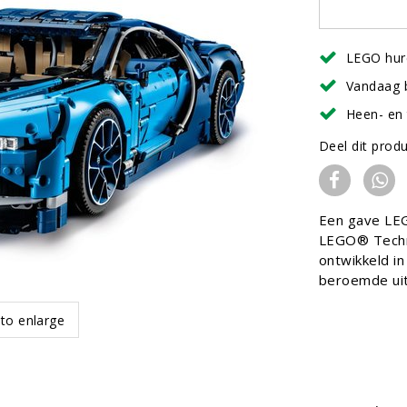
LEGO hur
Vandaag 
Heen- en 
Deel dit prod
Een gave LEG
LEGO® Techni
ontwikkeld i
beroemde uit
 to enlarge