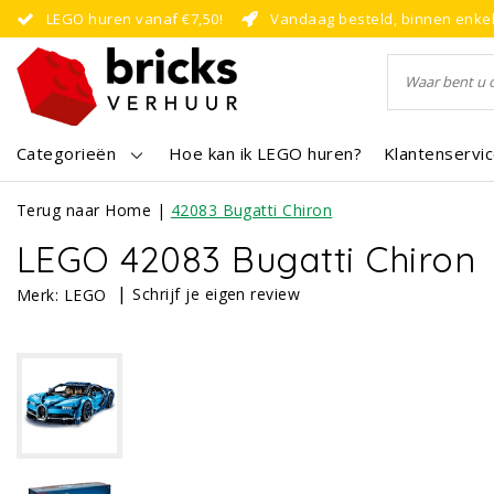
LEGO huren vanaf €7,50!
Vandaag besteld, binnen enke
Categorieën
Hoe kan ik LEGO huren?
Klantenservi
Terug naar Home
|
42083 Bugatti Chiron
LEGO 42083 Bugatti Chiron
|
Schrijf je eigen review
Merk:
LEGO