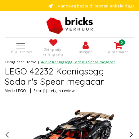
Vandaag besteld, binnen enkele dagen bouwen!
0
Zet op mijn
LEGO thema's
Inloggen
Winkelwagen
verlanglijstje
Terug naar Home
|
42232 Koenigsegg Sadair's Spear megacar
LEGO 42232 Koenigsegg
Sadair's Spear megacar
|
Merk:
LEGO
Schrijf je eigen review