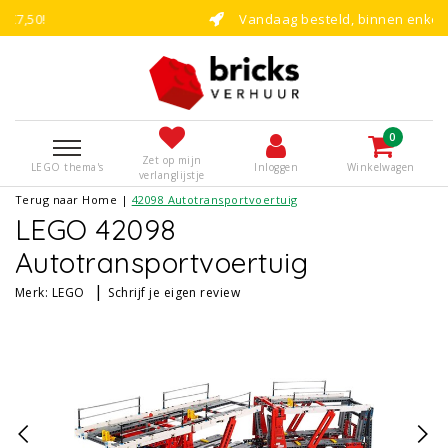
Vandaag besteld, binnen enkele dagen bou
0
Zet op mijn
LEGO thema's
Inloggen
Winkelwagen
verlanglijstje
Terug naar Home
|
42098 Autotransportvoertuig
LEGO 42098
Autotransportvoertuig
|
Merk:
LEGO
Schrijf je eigen review