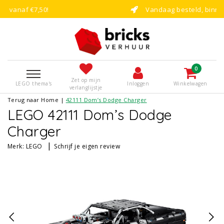
Vandaag besteld, binnen enkele dagen b
0
Zet op mijn
LEGO thema's
Inloggen
Winkelwagen
verlanglijstje
Terug naar Home
|
42111 Dom’s Dodge Charger
LEGO 42111 Dom’s Dodge
Charger
|
Merk:
LEGO
Schrijf je eigen review