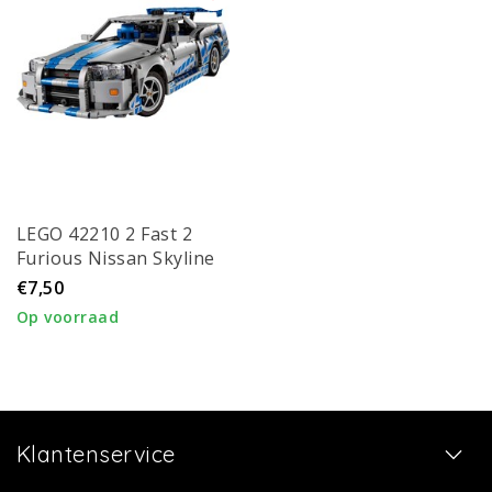
LEGO 42210 2 Fast 2
Furious Nissan Skyline
GT-R (R34) auto
€7,50
Op voorraad
Klantenservice