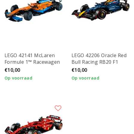
LEGO 42141 McLaren
LEGO 42206 Oracle Red
Formule 1™ Racewagen
Bull Racing RB20 F1
auto
€10,00
€10,00
Op voorraad
Op voorraad