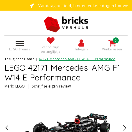
Vandaag besteld, binnen enkele dagen bouwen!
0
Zet op mijn
LEGO thema's
Inloggen
Winkelwagen
verlanglijstje
Terug naar Home
|
42171 Mercedes-AMG F1 W14 E Performance
LEGO 42171 Mercedes-AMG F1
W14 E Performance
|
Merk:
LEGO
Schrijf je eigen review