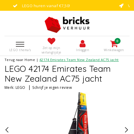
€7,50!
Vandaag besteld, binnen enkel
0
Zet op mijn
LEGO thema's
Inloggen
Winkelwagen
verlanglijstje
Terug naar Home
|
42174 Emirates Team New Zealand AC75 jacht
LEGO 42174 Emirates Team
New Zealand AC75 jacht
|
Merk:
LEGO
Schrijf je eigen review