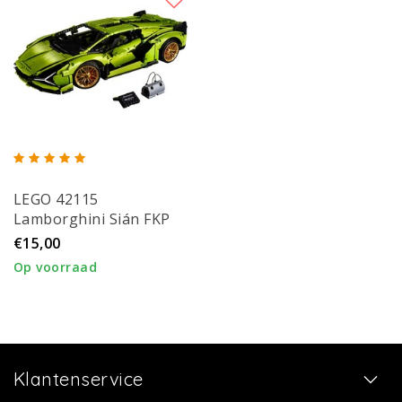
LEGO 42115
Lamborghini Sián FKP
37
€15,00
Op voorraad
Klantenservice