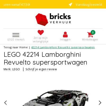
Vandaag besteld, binnen enkele dagen 
0
Zet op mijn
LEGO thema's
Inloggen
Winkelwagen
verlanglijstje
Terug naar Home
|
42214 Lamborghini Revuelto supersportwagen
LEGO 42214 Lamborghini
Revuelto supersportwagen
|
Merk:
LEGO
Schrijf je eigen review