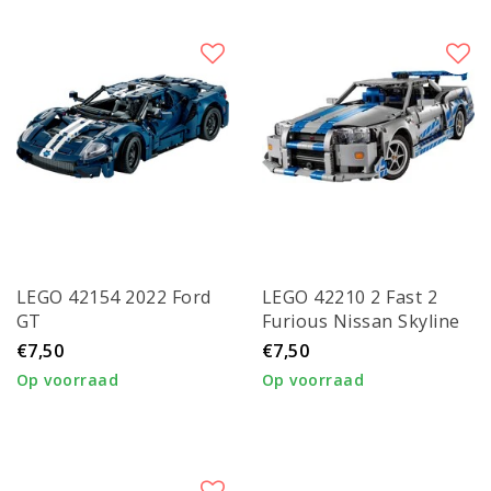
LEGO 42154 2022 Ford
LEGO 42210 2 Fast 2
GT
Furious Nissan Skyline
GT-R (R34) auto
€7,50
€7,50
Op voorraad
Op voorraad