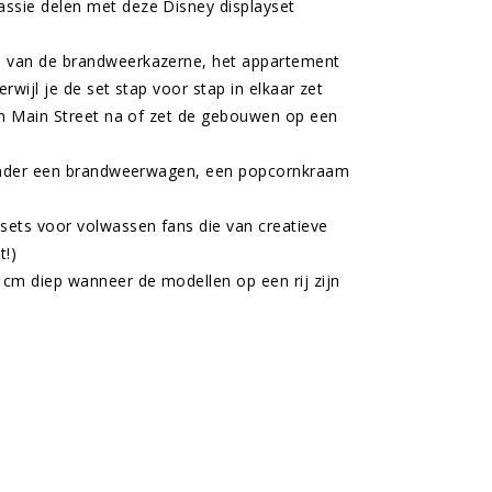
ssie delen met deze Disney displayset
s van de brandweerkazerne, het appartement
wijl je de set stap voor stap in elkaar zet
van Main Street na of zet de gebouwen op een
aronder een brandweerwagen, een popcornkraam
sets voor volwassen fans die van creatieve
t!)
 cm diep wanneer de modellen op een rij zijn