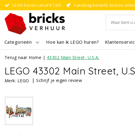
LEGO huren vanaf €7,50!
Vandaag besteld, binnen enke
Categorieën
Hoe kan ik LEGO huren?
Klantenservi
Terug naar Home
|
43302 Main Street, U.S.A.
LEGO 43302 Main Street, U.S
|
Schrijf je eigen review
Merk:
LEGO