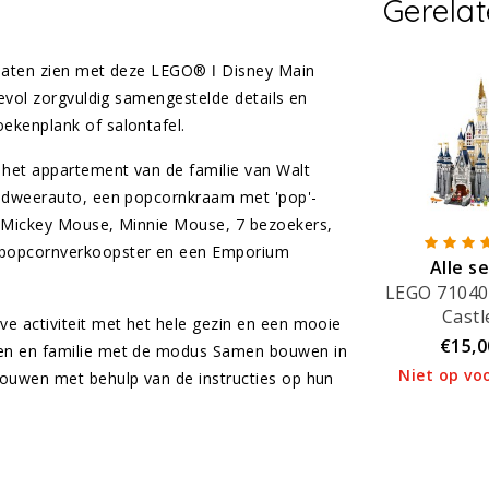
Gerela
 laten zien met deze LEGO® ǀ Disney Main
devol zorgvuldig samengestelde details en
ekenplank of salontafel.
het appartement van de familie van Walt
andweerauto, een popcornkraam met 'pop'-
r Mickey Mouse, Minnie Mouse, 7 bezoekers,
 popcornverkoopster en een Emporium
Alle s
LEGO 71040
verhuu
Castl
e activiteit met het hele gezin en een mooie
€15,0
den en familie met de modus Samen bouwen in
Niet op vo
bouwen met behulp van de instructies op hun