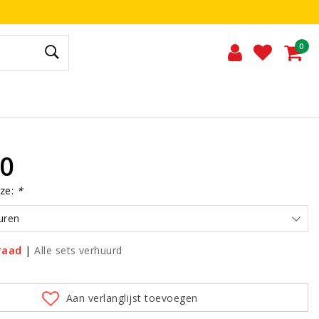
0
00
ze:
*
uren
raad
|
Alle sets verhuurd
Aan verlanglijst toevoegen