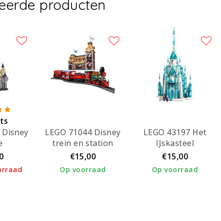
teerde producten
ets
 Disney
LEGO 71044 Disney
LEGO 43197 Het
rd!
e
trein en station
IJskasteel
0
€15,00
€15,00
orraad
Op voorraad
Op voorraad