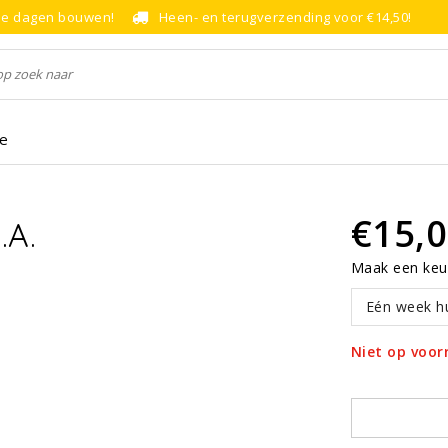
le dagen bouwen!
Heen- en terugverzending voor €14,50!
ce
€15,
.A.
Maak een keu
Eén week h
Niet op voor