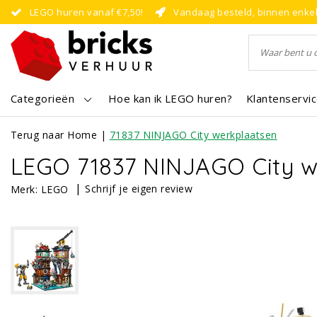
LEGO huren vanaf €7,50!
Vandaag besteld, binnen enke
Categorieën
Hoe kan ik LEGO huren?
Klantenservi
Terug naar Home
|
71837 NINJAGO City werkplaatsen
LEGO 71837 NINJAGO City w
|
Schrijf je eigen review
Merk:
LEGO