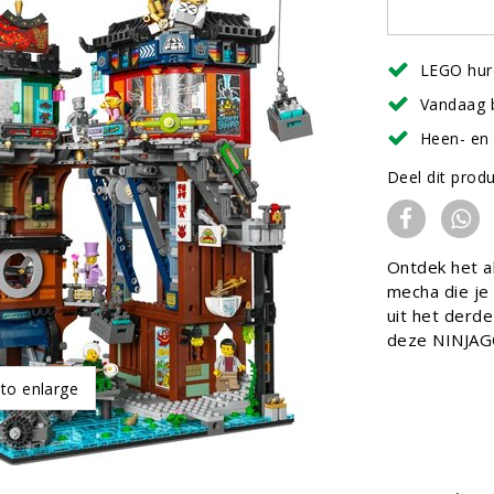
LEGO hur
Vandaag 
Heen- en 
Deel dit prod
Ontdek het a
mecha die je
uit het derd
deze NINJAGO
 to enlarge