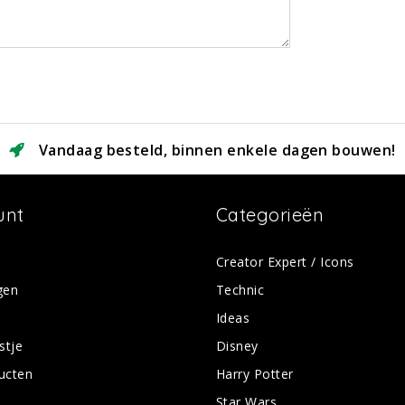
Vandaag besteld, binnen enkele dagen bouwen!
unt
Categorieën
Creator Expert / Icons
gen
Technic
Ideas
stje
Disney
ducten
Harry Potter
Star Wars