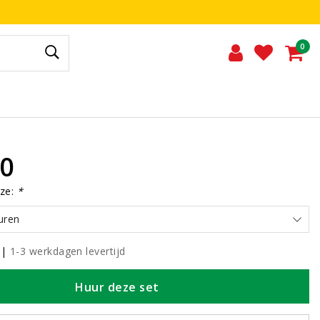
0
00
ze:
*
uren
|
1-3 werkdagen levertijd
Huur deze set