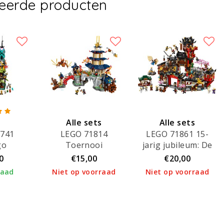
teerde producten
Alle sets
Alle sets
1741
LEGO 71814
LEGO 71861 15-
verhuurd!
verhuurd!
go
Toernooi
jarig jubileum: De
inen
tempelstad
oude stad
0
€15,00
€20,00
raad
Niet op voorraad
Niet op voorraad