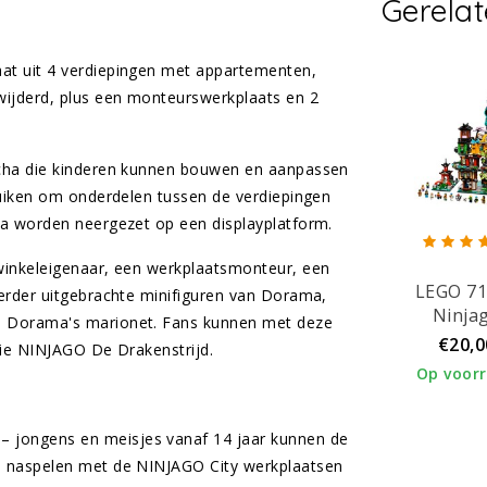
Gerela
at uit 4 verdiepingen met appartementen,
ijderd, plus een monteurswerkplaats en 2
echa die kinderen kunnen bouwen en aanpassen
ruiken om onderdelen tussen de verdiepingen
ha worden neergezet op een displayplatform.
winkeleigenaar, een werkplaatsmonteur, een
LEGO 7
erder uitgebrachte minifiguren van Dorama,
Ninja
n Dorama's marionet. Fans kunnen met deze
Stadstu
€20,0
rie NINJAGO De Drakenstrijd.
Op voor
– jongens en meisjes vanaf 14 jaar kunnen de
jd naspelen met de NINJAGO City werkplaatsen