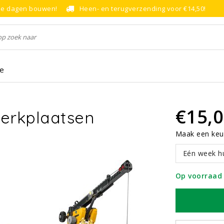
le dagen bouwen!
Heen- en terugverzending voor €14,50!
ce
€15,
erkplaatsen
Maak een keu
Eén week h
Op voorraad