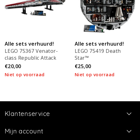
Alle sets verhuurd!
Alle sets verhuurd!
LEGO 75367 Venator-
LEGO 75419 Death
class Republic Attack
Star™
Cruiser
€20,00
€25,00
Niet op voorraad
Niet op voorraad
Klantenservice
Mijn account