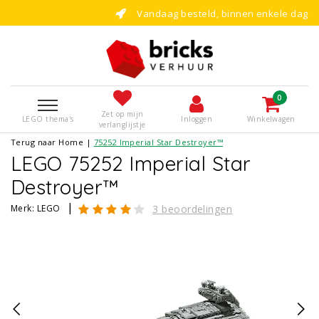
Vandaag besteld, binnen enkele dagen bouwen!
0
Zet op mijn
LEGO thema's
Inloggen
Winkelwagen
verlanglijstje
Terug naar Home
|
75252 Imperial Star Destroyer™
LEGO 75252 Imperial Star
Destroyer™
|
Merk:
LEGO
3 beoordelingen