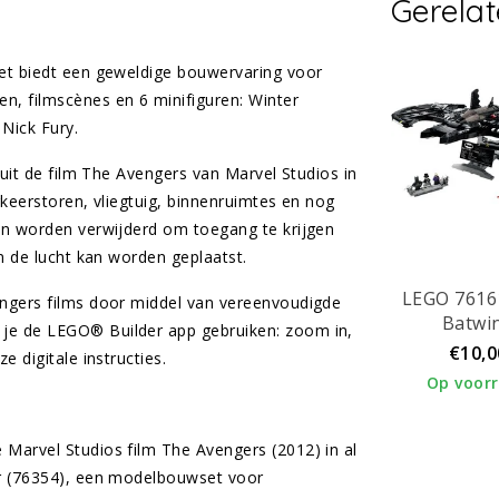
Gerela
set biedt een geweldige bouwervaring voor
n, filmscènes en 6 minifiguren: Winter
 Nick Fury.
 uit de film The Avengers van Marvel Studios in
rkeerstoren, vliegtuig, binnenruimtes en nog
kan worden verwijderd om toegang te krijgen
in de lucht kan worden geplaatst.
LEGO 7616
engers films door middel van vereenvoudigde
Batwi
 je de LEGO® Builder app gebruiken: zoom in,
€10,0
e digitale instructies.
Op voor
e Marvel Studios film The Avengers (2012) in al
ier (76354), een modelbouwset voor