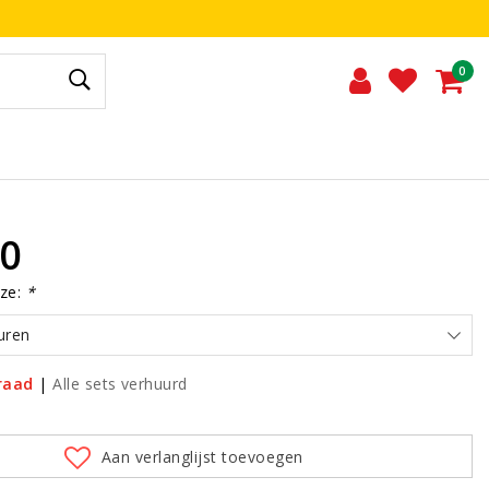
0
00
ze:
*
uren
raad
|
Alle sets verhuurd
Aan verlanglijst toevoegen