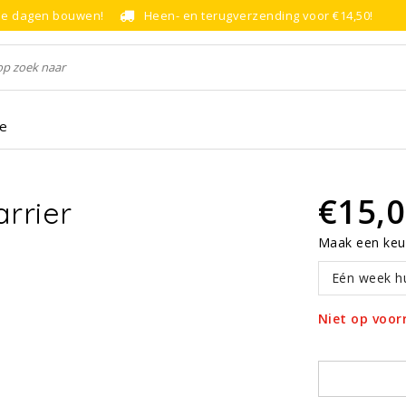
le dagen bouwen!
Heen- en terugverzending voor €14,50!
ce
€15,
arrier
Maak een keu
Eén week h
Niet op voor