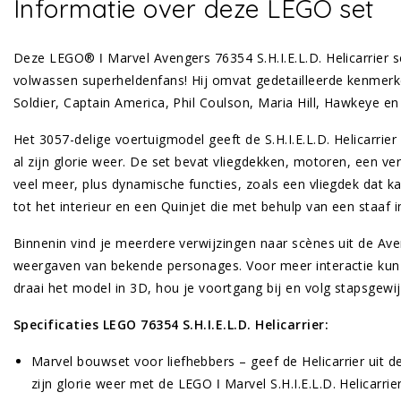
Informatie over deze LEGO set
Deze LEGO® ǀ Marvel Avengers 76354 S.H.I.E.L.D. Helicarrier 
volwassen superheldenfans! Hij omvat gedetailleerde kenmerke
Soldier, Captain America, Phil Coulson, Maria Hill, Hawkeye en
Het 3057-delige voertuigmodel geeft de S.H.I.E.L.D. Helicarrier
al zijn glorie weer. De set bevat vliegdekken, motoren, een ve
veel meer, plus dynamische functies, zoals een vliegdek dat 
tot het interieur en een Quinjet die met behulp van een staaf 
Binnenin vind je meerdere verwijzingen naar scènes uit de Av
weergaven van bekende personages. Voor meer interactie kun
draai het model in 3D, hou je voortgang bij en volg stapsgewijz
Specificaties LEGO 76354 S.H.I.E.L.D. Helicarrier:
Marvel bouwset voor liefhebbers – geef de Helicarrier uit d
zijn glorie weer met de LEGO ǀ Marvel S.H.I.E.L.D. Helicarr