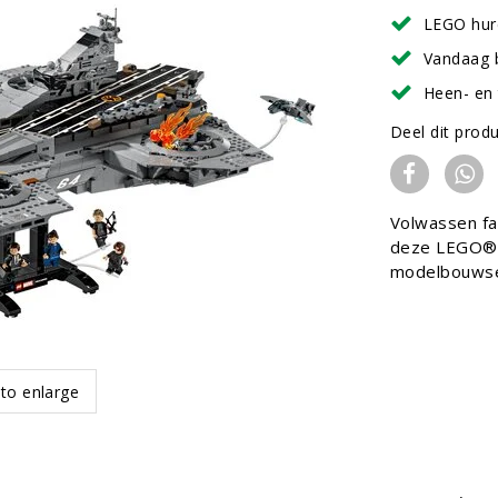
LEGO hur
Vandaag 
Heen- en 
Deel dit prod
Volwassen fa
deze LEGO® ǀ
modelbouwset
 to enlarge