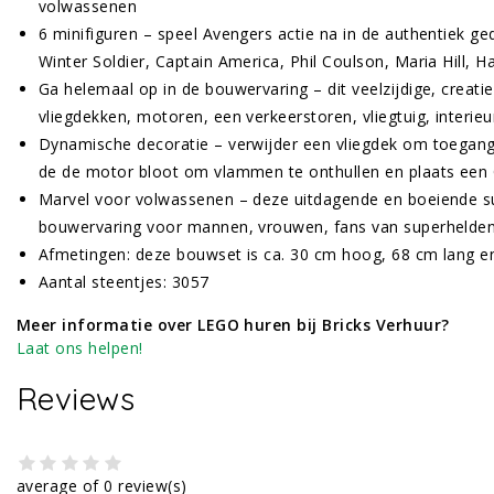
volwassenen
6 minifiguren – speel Avengers actie na in de authentiek ged
Winter Soldier, Captain America, Phil Coulson, Maria Hill, 
Ga helemaal op in de bouwervaring – dit veelzijdige, crea
vliegdekken, motoren, een verkeerstoren, vliegtuig, interie
Dynamische decoratie – verwijder een vliegdek om toegang te
de de motor bloot om vlammen te onthullen en plaats een Q
Marvel voor volwassenen – deze uitdagende en boeiende s
bouwervaring voor mannen, vrouwen, fans van superhelden
Afmetingen: deze bouwset is ca. 30 cm hoog, 68 cm lang e
Aantal steentjes: 3057
Meer informatie over LEGO huren bij Bricks Verhuur?
Laat ons helpen!
Reviews
average of 0 review(s)