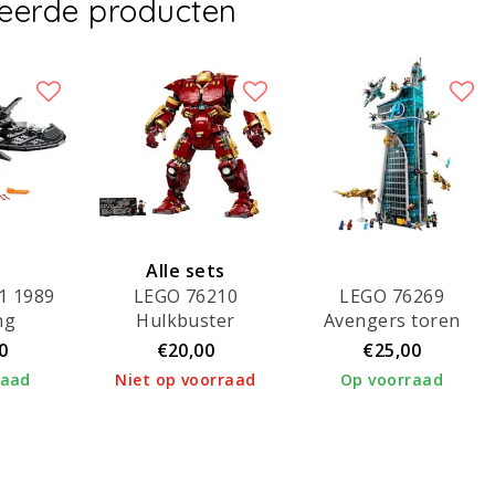
teerde producten
Alle sets
1 1989
LEGO 76210
LEGO 76269
verhuurd!
ng
Hulkbuster
Avengers toren
0
€20,00
€25,00
raad
Niet op voorraad
Op voorraad