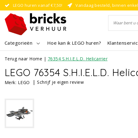
LEGO huren vanaf €7,50!
Vandaag besteld, binnen enke
Categorieën
Hoe kan ik LEGO huren?
Klantenservi
Terug naar Home
|
76354 S.H.I.E.L.D. Helicarrier
LEGO 76354 S.H.I.E.L.D. Helic
|
Schrijf je eigen review
Merk:
LEGO