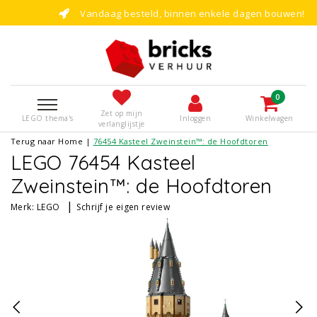
Vandaag besteld, binnen enkele dagen bouwen!
0
Zet op mijn
LEGO thema's
Inloggen
Winkelwagen
verlanglijstje
Terug naar Home
|
76454 Kasteel Zweinstein™: de Hoofdtoren
LEGO 76454 Kasteel
Zweinstein™: de Hoofdtoren
|
Merk:
LEGO
Schrijf je eigen review