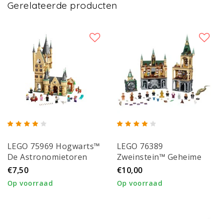
Gerelateerde producten
LEGO 75969 Hogwarts™
LEGO 76389
De Astronomietoren
Zweinstein™ Geheime
Kamer
€7,50
€10,00
Op voorraad
Op voorraad