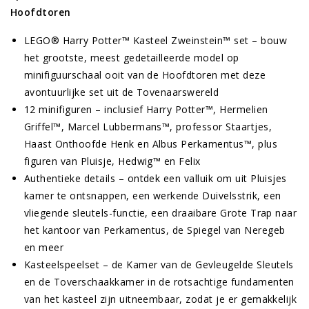
Hoofdtoren
LEGO® Harry Potter™ Kasteel Zweinstein™ set – bouw
het grootste, meest gedetailleerde model op
minifiguurschaal ooit van de Hoofdtoren met deze
avontuurlijke set uit de Tovenaarswereld
12 minifiguren – inclusief Harry Potter™, Hermelien
Griffel™, Marcel Lubbermans™, professor Staartjes,
Haast Onthoofde Henk en Albus Perkamentus™, plus
figuren van Pluisje, Hedwig™ en Felix
Authentieke details – ontdek een valluik om uit Pluisjes
kamer te ontsnappen, een werkende Duivelsstrik, een
vliegende sleutels-functie, een draaibare Grote Trap naar
het kantoor van Perkamentus, de Spiegel van Neregeb
en meer
Kasteelspeelset – de Kamer van de Gevleugelde Sleutels
en de Toverschaakkamer in de rotsachtige fundamenten
van het kasteel zijn uitneembaar, zodat je er gemakkelijk