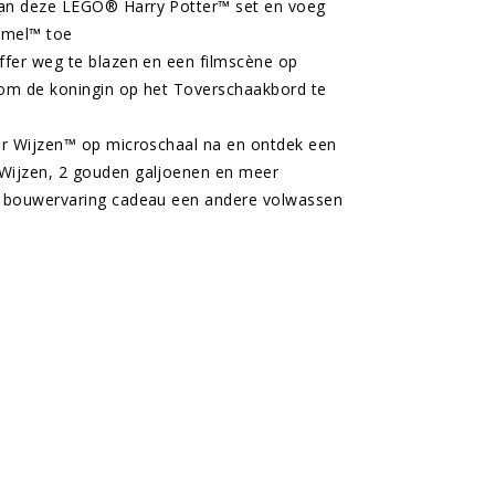
van deze LEGO® Harry Potter™ set en voeg
Wemel™ toe
ffer weg te blazen en een filmscène op
 om de koningin op het Toverschaakbord te
der Wijzen™ op microschaal na en ontdek een
 Wijzen, 2 gouden galjoenen en meer
r™ bouwervaring cadeau een andere volwassen