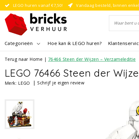
LEGO huren vanaf €7,50!
Vandaag besteld, binnen enke
Categorieën
Hoe kan ik LEGO huren?
Klantenservi
Terug naar Home
|
76466 Steen der Wijzen – Verzameleditie
LEGO 76466 Steen der Wijze
|
Schrijf je eigen review
Merk:
LEGO