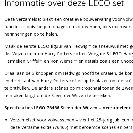
Informatie over deze LEGO set
Deze verzamelset biedt een creatieve bouwervaring voor volw
functies, iconische personages en voorwerpen, plus microver
herinneringen op te halen.
Maak de eerste LEGO figuur van Hedwig™ de sneeuwuil met ges
der Wijzen neer op Harry Potters koffer. Voeg de 3 LEGO Harry
Hermelien Griffel™ en Ron Wemel™ en details zoals een Choco
Draai aan de 3 knoppen om Hedwigs hoofd te draaien, de kon
en de zijkant van Harry Potters koffer op te blazen om de scè
te onthullen. De andere scènes op microschaal tonen de Zwei
te maken krijgt om de Steen der Wijzen te bereiken.
Specificaties LEGO 76466 Steen der Wijzen – Verzameledit
Verzamelset voor volwassenen – vier het 25-jarig jubileum
deze Verzameleditie (76466) met beroemde scènes en per