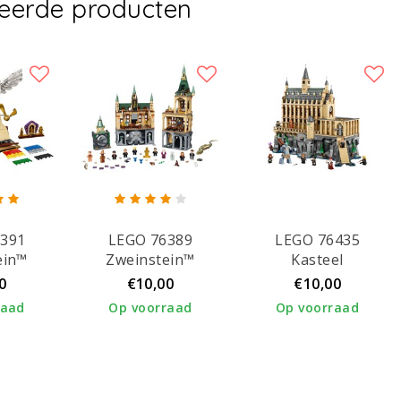
teerde producten
6391
LEGO 76389
LEGO 76435
ein™
Zweinstein™
Kasteel
 -
Geheime Kamer
Zweinstein™: de
0
€10,00
€10,00
jecten
Grote Zaal
raad
Op voorraad
Op voorraad