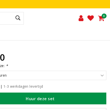
0
00
ze:
*
uren
|
1-3 werkdagen levertijd
Huur deze set