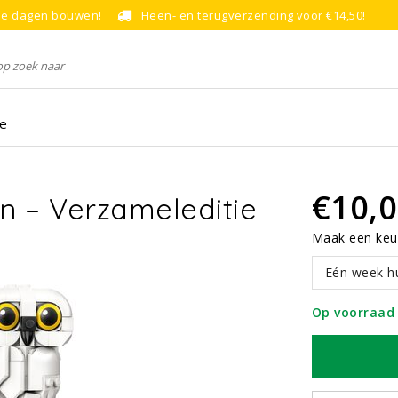
le dagen bouwen!
Heen- en terugverzending voor €14,50!
ce
€10,
n – Verzameleditie
Maak een keu
Eén week h
Op voorraad