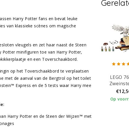
Gerela
assen Harry Potter fans en bevat leuke
sies van klassieke scènes om magische
loten vleugels en zet haar naast de Steen
 Potter minifiguren toe van Harry Potter,
kikkerplaatje en een Toverschaakbord.
ingin op het Toverschaakbord te verplaatsen
LEGO 7
ne met de aanval van de Bergtrol op het toilet
Zweinst
nstein™ Express en de 5 tests waar Harry mee
Iconen
€12,5
verzamelob
Op voor
ie
:
 van Harry Potter en de Steen der Wijzen™ met
sonages