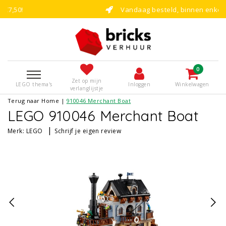
Vandaag besteld, binnen enkele dagen bouwen!
0
Zet op mijn
LEGO thema's
Inloggen
Winkelwagen
verlanglijstje
Terug naar Home
|
910046 Merchant Boat
LEGO 910046 Merchant Boat
|
Merk:
LEGO
Schrijf je eigen review