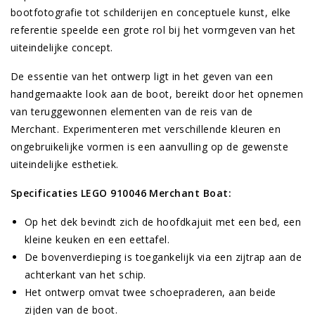
bootfotografie tot schilderijen en conceptuele kunst, elke
referentie speelde een grote rol bij het vormgeven van het
uiteindelijke concept.
De
essentie
van
het
ontwerp
ligt
in
het
geven
van
een
handgemaakte
look
aan
de
boot
,
bereikt
door
het
opnemen
van
teruggewonnen
elementen
van
de
reis
van
de
Merchant
.
Experimenteren met verschillende kleuren en
ongebruikelijke vormen is een aanvulling op de gewenste
uiteindelijke esthetiek.
Specificaties LEGO 910046 Merchant Boat:
Op het dek bevindt zich de hoofdkajuit met een bed, een
kleine keuken en een eettafel.
De
bovenverdieping
is
toegankelijk
via
een
zijtrap
aan
de
achterkant
van
het
schip
.
Het ontwerp omvat twee schoepraderen, aan beide
zijden van de boot.