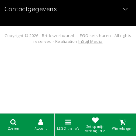
Contactgegevens
Copyright © 2026 - Bricksverhuur.nl - LEGO sets huren - All rights
reserved - Realization
InStijl Media
0
Zet op mijn
Zoeken
Account
LEGO thema's
Winkelwagen
verlanglijstje