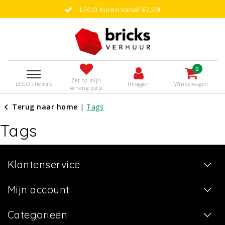
LEGO huren vanaf €7,50!
0
Zet op mijn
LEGO thema's
Inloggen
Winkelwagen
verlanglijstje
Terug naar home
|
Tags
Tags
Klantenservice
Mijn account
Categorieën