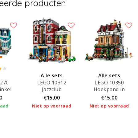
teerde producten
Alle sets
Alle sets
0270
LEGO 10312
LEGO 10350
verhuurd!
verhuurd!
nkel
Jazzclub
Hoekpand in
tudorstijl
0
€15,00
€15,00
raad
Niet op voorraad
Niet op voorraad