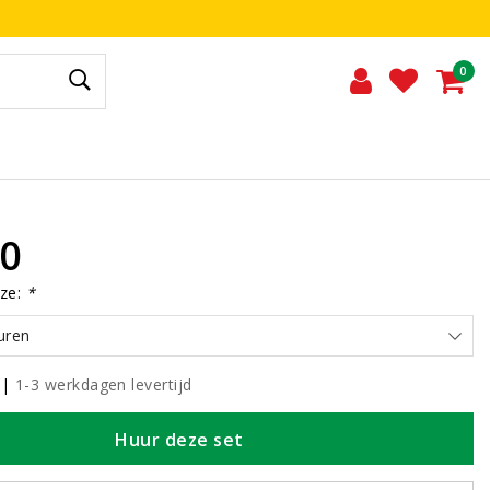
0
00
ze:
*
uren
|
1-3 werkdagen levertijd
Huur deze set