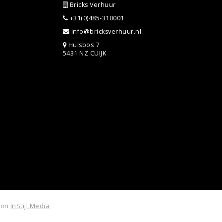
Bricks Verhuur
+31(0)485-310001
info@bricksverhuur.nl
Hulsbos 7
5431 NZ CUIJK
tion
InStijl Media