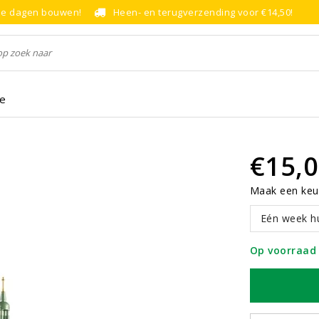
le dagen bouwen!
Heen- en terugverzending voor €14,50!
ce
€15,
Maak een keu
Eén week h
Op voorraad