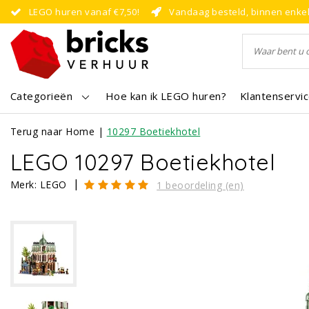
LEGO huren vanaf €7,50!
Vandaag besteld, binnen enke
Categorieën
Hoe kan ik LEGO huren?
Klantenservi
Terug naar Home
|
10297 Boetiekhotel
LEGO 10297 Boetiekhotel
|
Merk:
LEGO
1 beoordeling (en)