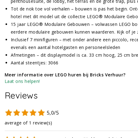
penthousesuite, de lobby, het terras en de grote trap, plus
Tot de nok toe vol verhalen – bouwen is pas het begin. Ont
hotel met dit model uit de collectie LEGO® Modulaire Ge
15 jaar LEGO® Modulaire Gebouwen – volwassen LEGO bouwe
eerdere modulaire gebouwen kunnen waarderen. Kijk of je z
Inclusief 7 minifiguren – met onder andere een piccolo, rec
evenals een aantal hotelgasten en personeelsleden
Afmetingen – dit displaymodel is ca. 33 cm hoog, 25 cm br
Aantal steentjes: 3066
Meer informatie over LEGO huren bij Bricks Verhuur?
Laat ons helpen!
Reviews
5,0/5
average of 1 review(s)