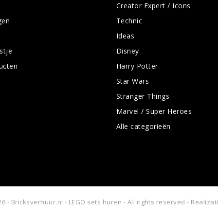
Creator Expert / Icons
gen
Technic
Ideas
stje
Disney
ducten
Harry Potter
Star Wars
Stranger Things
Marvel / Super Heroes
Alle categorieën
6 - Bricksverhuur.nl - LEGO sets huren - All rights reserved - Realiza