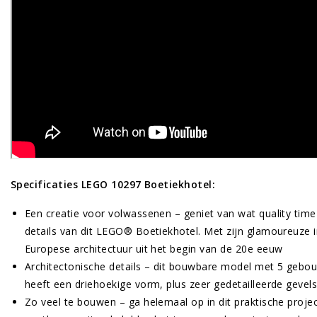
Specificaties LEGO 10297 Boetiekhotel:
Een creatie voor volwassenen – geniet van wat quality time 
details van dit LEGO® Boetiekhotel. Met zijn glamoureuze i
Europese architectuur uit het begin van de 20e eeuw
Architectonische details – dit bouwbare model met 5 gebou
heeft een driehoekige vorm, plus zeer gedetailleerde gevel
Zo veel te bouwen – ga helemaal op in dit praktische proj