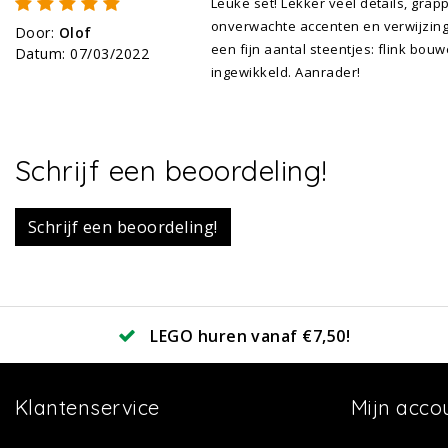
Leuke set! Lekker veel details, grap
onverwachte accenten en verwijzing
Door
:
Olof
een fijn aantal steentjes: flink bo
Datum
:
07/03/2022
ingewikkeld. Aanrader!
Schrijf een beoordeling!
Schrijf een beoordeling!
LEGO huren vanaf €7,50!
Klantenservice
Mijn acco