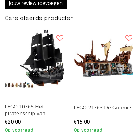
Jouw review toevoegen
Gerelateerde producten
LEGO 10365 Het
LEGO 21363 De Goonies
piratenschip van
kapitein Jack Sparrow
€20,00
€15,00
Op voorraad
Op voorraad