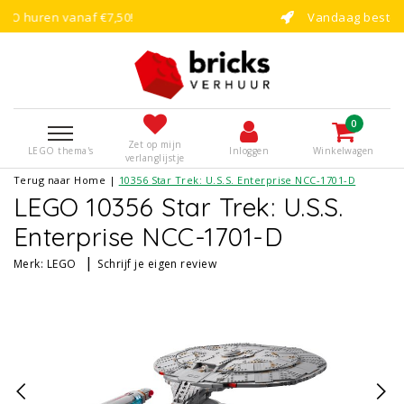
Vandaag besteld, binnen enkele dagen
0
Zet op mijn
LEGO thema's
Inloggen
Winkelwagen
verlanglijstje
Terug naar Home
|
10356 Star Trek: U.S.S. Enterprise NCC-1701-D
LEGO 10356 Star Trek: U.S.S.
Enterprise NCC-1701-D
|
Merk:
LEGO
Schrijf je eigen review