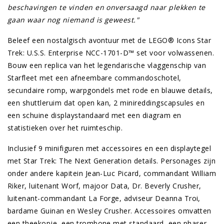
beschavingen te vinden en onversaagd naar plekken te
gaan waar nog niemand is geweest."
Beleef een nostalgisch avontuur met de LEGO® Icons Star
Trek: U.S.S. Enterprise NCC-1701-D™ set voor volwassenen.
Bouw een replica van het legendarische vlaggenschip van
Starfleet met een afneembare commandoschotel,
secundaire romp, warpgondels met rode en blauwe details,
een shuttleruim dat open kan, 2 minireddingscapsules en
een schuine displaystandaard met een diagram en
statistieken over het ruimteschip.
Inclusief 9 minifiguren met accessoires en een displaytegel
met Star Trek: The Next Generation details. Personages zijn
onder andere kapitein Jean-Luc Picard, commandant William
Riker, luitenant Worf, majoor Data, Dr. Beverly Crusher,
luitenant-commandant La Forge, adviseur Deanna Troi,
bardame Guinan en Wesley Crusher. Accessoires omvatten
een theekopje, een trombone met standaard, een phaser,