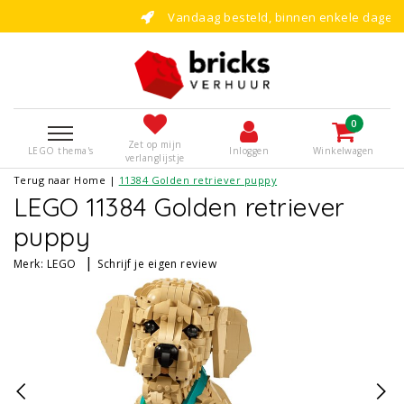
Vandaag besteld, binnen enkele dagen bouwen!
0
Zet op mijn
LEGO thema's
Inloggen
Winkelwagen
verlanglijstje
Terug naar Home
|
11384 Golden retriever puppy
LEGO 11384 Golden retriever
puppy
|
Merk:
LEGO
Schrijf je eigen review