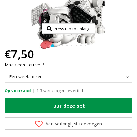
Press tab to enlarge
€7,50
Maak een keuze:
*
Eén week huren
|
Op voorraad
1-3 werkdagen levertijd
Huur deze set
Aan verlanglijst toevoegen