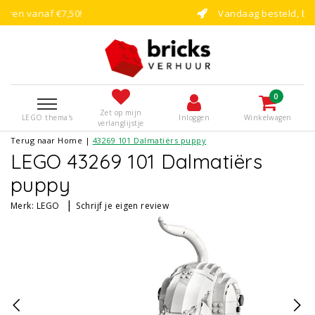
Vandaag besteld, binnen enkele dagen bo
0
Zet op mijn
LEGO thema's
Inloggen
Winkelwagen
verlanglijstje
Terug naar Home
|
43269 101 Dalmatiërs puppy
LEGO 43269 101 Dalmatiërs
puppy
|
Merk:
LEGO
Schrijf je eigen review