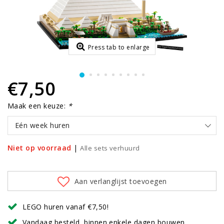
Press tab to enlarge
€7,50
Maak een keuze:
*
Eén week huren
Niet op voorraad
|
Alle sets verhuurd
Aan verlanglijst toevoegen
LEGO huren vanaf €7,50!
Vandaag besteld, binnen enkele dagen bouwen