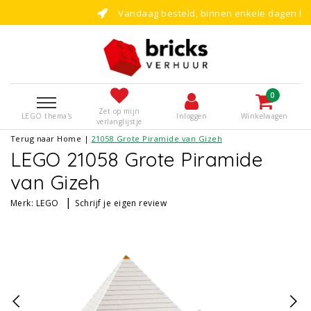
Vandaag besteld, binnen enkele dagen bouwen!
0
Zet op mijn
LEGO thema's
Inloggen
Winkelwagen
verlanglijstje
Terug naar Home
|
21058 Grote Piramide van Gizeh
LEGO 21058 Grote Piramide
van Gizeh
|
Merk:
LEGO
Schrijf je eigen review