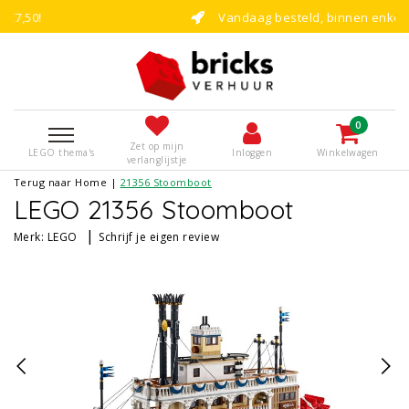
Vandaag besteld, binnen enkele dagen bouwen
0
Zet op mijn
LEGO thema's
Inloggen
Winkelwagen
verlanglijstje
Terug naar Home
|
21356 Stoomboot
LEGO 21356 Stoomboot
|
Merk:
LEGO
Schrijf je eigen review