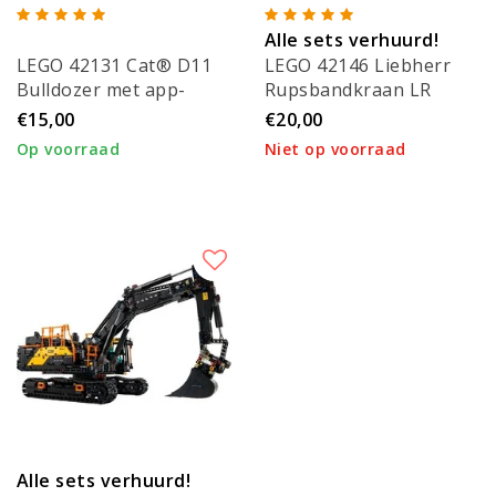
Alle sets verhuurd!
LEGO 42131 Cat® D11
LEGO 42146 Liebherr
Bulldozer met app-
Rupsbandkraan LR
besturing
13000
€15,00
€20,00
Op voorraad
Niet op voorraad
Alle sets verhuurd!