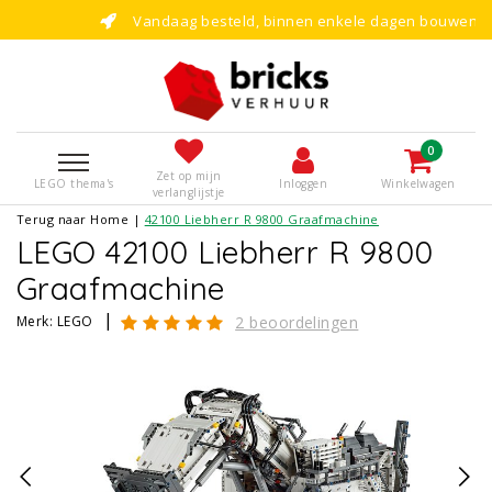
Vandaag besteld, binnen enkele dagen bouwen!
0
Zet op mijn
LEGO thema's
Inloggen
Winkelwagen
verlanglijstje
Terug naar Home
|
42100 Liebherr R 9800 Graafmachine
LEGO 42100 Liebherr R 9800
Graafmachine
|
Merk:
LEGO
2 beoordelingen