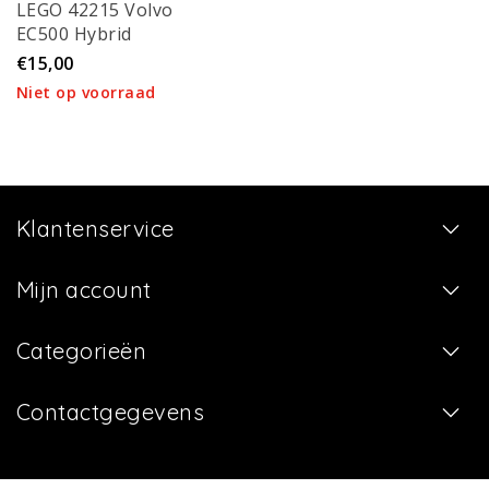
LEGO 42215 Volvo
EC500 Hybrid
graafmachine
€15,00
Niet op voorraad
Klantenservice
Mijn account
Categorieën
Contactgegevens