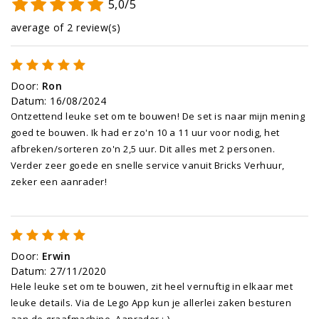
5,0/5
average of 2 review(s)
Door
:
Ron
Datum
:
16/08/2024
Ontzettend leuke set om te bouwen! De set is naar mijn mening
goed te bouwen. Ik had er zo'n 10 a 11 uur voor nodig, het
afbreken/sorteren zo'n 2,5 uur. Dit alles met 2 personen.
Verder zeer goede en snelle service vanuit Bricks Verhuur,
zeker een aanrader!
Door
:
Erwin
Datum
:
27/11/2020
Hele leuke set om te bouwen, zit heel vernuftig in elkaar met
leuke details. Via de Lego App kun je allerlei zaken besturen
aan de graafmachine. Aanrader :-)