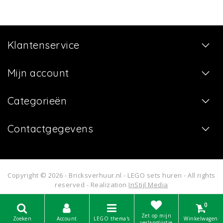
Klantenservice
Mijn account
Categorieën
Contactgegevens
Copyright © 2026 - Bricksverhuur.nl - LEGO sets huren - All rights
reserved - Realization
InStijl Media
0
Zet op mijn
Zoeken
Account
LEGO thema's
Winkelwagen
verlanglijstje