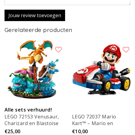
Jouw review toevoegen
Gerelateerde producten
Alle sets verhuurd!
LEGO 72153 Venusaur,
LEGO 72037 Mario
Charizard en Blastoise
Kart™ – Mario en
standaardkart
€25,00
€10,00