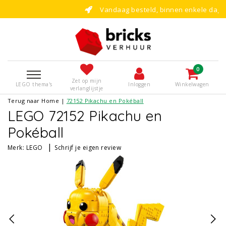
Vandaag besteld, binnen enkele dagen bouwen!
0
Zet op mijn
LEGO thema's
Inloggen
Winkelwagen
verlanglijstje
Terug naar Home
|
72152 Pikachu en Pokéball
LEGO 72152 Pikachu en
Pokéball
|
Merk:
LEGO
Schrijf je eigen review