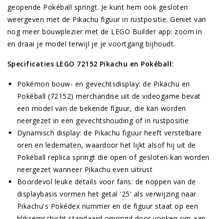
geopende Pokéball springt. Je kunt hem ook gesloten
weergeven met de Pikachu figuur in rustpositie. Geniet van
nog meer bouwplezier met de LEGO Builder app: zoom in
en draai je model terwijl je je voortgang bijhoudt.
Specificaties LEGO 72152 Pikachu en Pokéball:
Pokémon bouw- en gevechtsdisplay: de Pikachu en
Pokéball (72152) merchandise uit de videogame bevat
een model van de bekende figuur, die kan worden
neergezet in een gevechtshouding of in rustpositie
Dynamisch display: de Pikachu figuur heeft verstelbare
oren en ledematen, waardoor het lijkt alsof hij uit de
Pokéball replica springt die open of gesloten kan worden
neergezet wanneer Pikachu even uitrust
Boordevol leuke details voor fans: de noppen van de
displaybasis vormen het getal '25' als verwijzing naar
Pikachu's Pokédex nummer en de figuur staat op een
bliksemschicht standaard omringd door vonken om aan