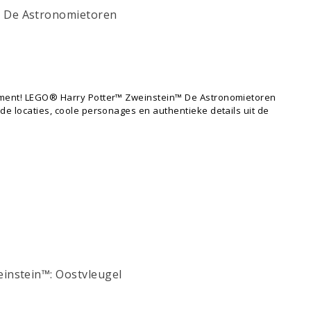
 De Astronomietoren
iment! LEGO® Harry Potter™ Zweinstein™ De Astronomietoren
de locaties, coole personages en authentieke details uit de
instein™: Oostvleugel