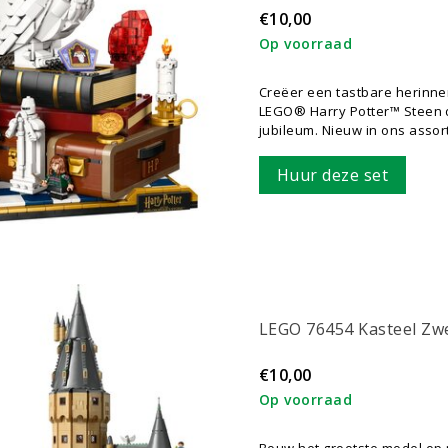
€10,00
Op voorraad
Creëer een tastbare herinne
LEGO® Harry Potter™ Steen de
jubileum. Nieuw in ons assor
Huur deze set
LEGO 76454 Kasteel Zwe
€10,00
Op voorraad
Bouw het grootste model op 