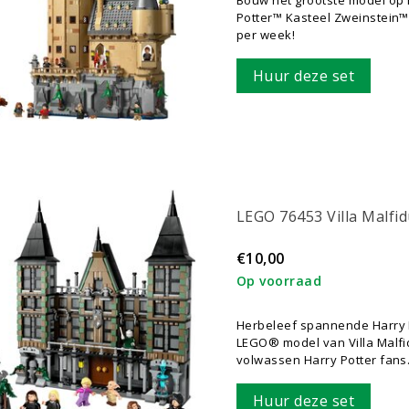
Potter™ Kasteel Zweinstein™ 
per week!
Huur deze set
LEGO 76453 Villa Malfi
€10,00
Op voorraad
Herbeleef spannende Harry 
LEGO® model van Villa Malfi
volwassen Harry Potter fans
Huur deze set