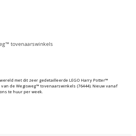
eg™ tovenaarswinkels
ereld met dit zeer gedetailleerde LEGO Harry Potter™
l van de Wegisweg™ tovenaarswinkels (76444). Nieuw vanaf
j ons te huur per week.