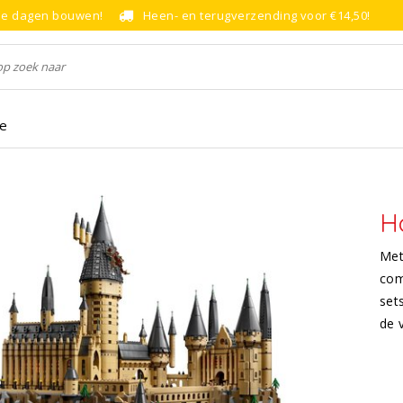
le dagen bouwen!
Heen- en terugverzending voor €14,50!
ce
H
Met
com
set
de 