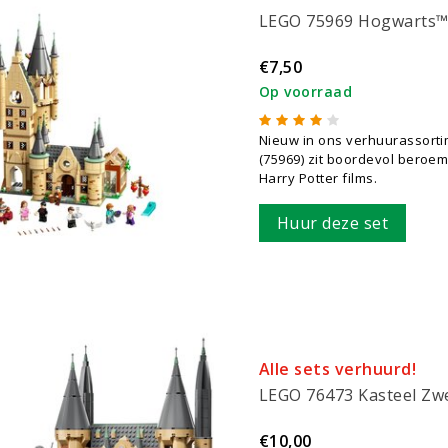
LEGO 75969 Hogwarts™
€7,50
Op voorraad
Nieuw in ons verhuurassort
(75969) zit boordevol beroem
Harry Potter films.
Huur deze set
Alle sets verhuurd!
LEGO 76473 Kasteel Zwe
€10,00