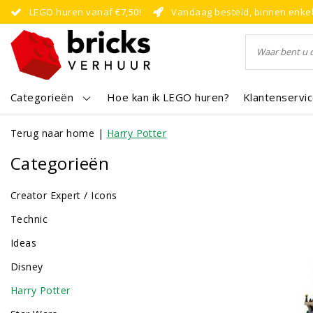
LEGO huren vanaf €7,50!
Vandaag besteld, binnen enke
Categorieën
Hoe kan ik LEGO huren?
Klantenservi
Terug naar home
|
Harry Potter
Categorieën
Creator Expert / Icons
Technic
Ideas
Disney
Harry Potter