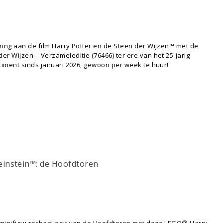
ring aan de film Harry Potter en de Steen der Wijzen™ met de
r Wijzen – Verzameleditie (76466) ter ere van het 25-jarig
timent sinds januari 2026, gewoon per week te huur!
instein™: de Hoofdtoren
minifiguurschaal ooit van de Hoofdtoren met deze LEGO® Harry