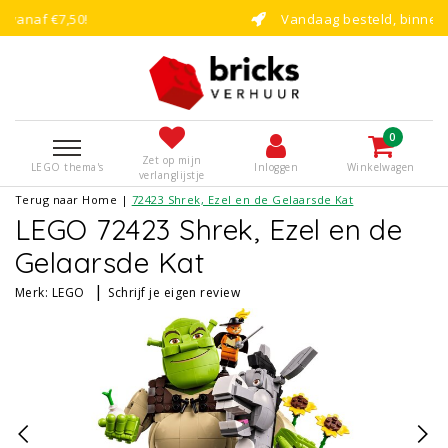
Vandaag besteld, binnen enkele dagen bouw
0
Zet op mijn
LEGO thema's
Inloggen
Winkelwagen
verlanglijstje
Terug naar Home
|
72423 Shrek, Ezel en de Gelaarsde Kat
LEGO 72423 Shrek, Ezel en de
Gelaarsde Kat
|
Merk:
LEGO
Schrijf je eigen review